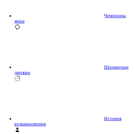
Чемпионы
мира
Шахматные
движки
История
возникновения