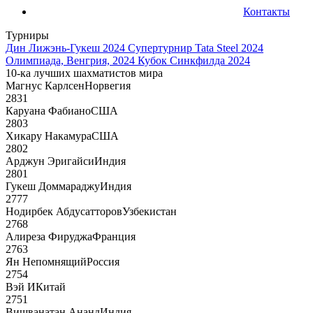
Контакты
Турниры
Дин Лижэнь-Гукеш 2024
Супертурнир Tata Steel 2024
Олимпиада, Венгрия, 2024
Кубок Синкфилда 2024
10-ка лучших шахматистов мира
Магнус Карлсен
Норвегия
2831
Каруана Фабиано
США
2803
Хикару Накамура
США
2802
Арджун Эригайси
Индия
2801
Гукеш Доммараджу
Индия
2777
Нодирбек Абдусатторов
Узбекистан
2768
Алиреза Фируджа
Франция
2763
Ян Непомнящий
Россия
2754
Вэй И
Китай
2751
Вишванатан Ананд
Индия