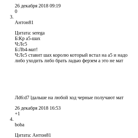
26 декабря 2018 09:19
0
Антон81
Цитата: serega
Б:Кр а5-шах
Ч:Лс5
Б:Лb4-мат!
Ч:Лс5 ставит шах королю который встал на а5 и надо
либо уходить либо брать ладью ферзем а это не мат
Лd6:d7 lдальше на любой ход черные получают мат
26 декабря 2018 16:53
+1
boba
Цитата: Антон81