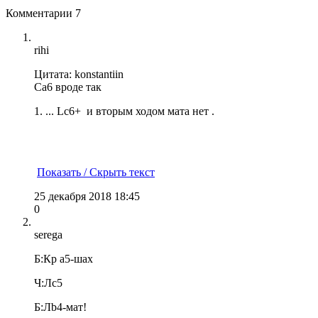
Комментарии
7
rihi
Цитата: konstantiin
Ca6 вроде так
1. ... Lc6+ и вторым ходом мата нет .
Показать / Скрыть текст
25 декабря 2018 18:45
0
serega
Б:Кр а5-шах
Ч:Лс5
Б:Лb4-мат!