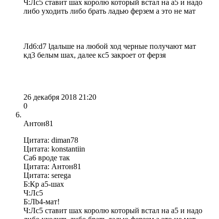
Ч:Лс5 ставит шах королю который встал на а5 и надо
либо уходить либо брать ладью ферзем а это не мат
Лd6:d7 lдальше на любой ход черные получают мат
кд3 белым шах, далее кс5 закроет от ферзя
26 декабря 2018 21:20
0
Антон81
Цитата: diman78
Цитата: konstantiin
Ca6 вроде так
Цитата: Антон81
Цитата: serega
Б:Кр а5-шах
Ч:Лс5
Б:Лb4-мат!
Ч:Лс5 ставит шах королю который встал на а5 и надо