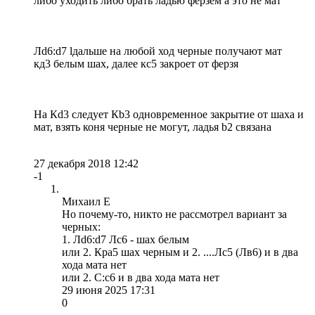
либо уходить либо брать ладью ферзем а это не мат
Лd6:d7 lдальше на любой ход черные получают мат
кд3 белым шах, далее кс5 закроет от ферзя
На Кd3 следует Кb3 одновременное закрытие от шаха и
мат, взять коня черные не могут, ладья b2 связана
27 декабря 2018 12:42
-1
Михаил Е
Но почему-то, никто не рассмотрел вариант за
черных:
1. Лd6:d7 Лc6 - шах белым
или 2. Кра5 шах черным и 2. ....Лс5 (Лв6) и в два
хода мата нет
или 2. С:с6 и в два хода мата нет
29 июня 2025 17:31
0