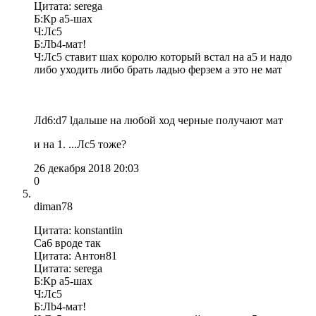
Цитата: serega
Б:Кр а5-шах
Ч:Лс5
Б:Лb4-мат!
Ч:Лс5 ставит шах королю который встал на а5 и надо
либо уходить либо брать ладью ферзем а это не мат
Лd6:d7 lдальше на любой ход черные получают мат
и на 1. ...Лc5 тоже?
26 декабря 2018 20:03
0
diman78
Цитата: konstantiin
Ca6 вроде так
Цитата: Антон81
Цитата: serega
Б:Кр а5-шах
Ч:Лс5
Б:Лb4-мат!