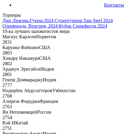
Контакты
Турниры
Дин Лижэнь-Гукеш 2024
Супертурнир Tata Steel 2024
Олимпиада, Венгрия, 2024
Кубок Синкфилда 2024
10-ка лучших шахматистов мира
Магнус Карлсен
Норвегия
2831
Каруана Фабиано
США
2803
Хикару Накамура
США
2802
Арджун Эригайси
Индия
2801
Гукеш Доммараджу
Индия
2777
Нодирбек Абдусатторов
Узбекистан
2768
Алиреза Фируджа
Франция
2763
Ян Непомнящий
Россия
2754
Вэй И
Китай
2751
Вишванатан Ананд
Индия