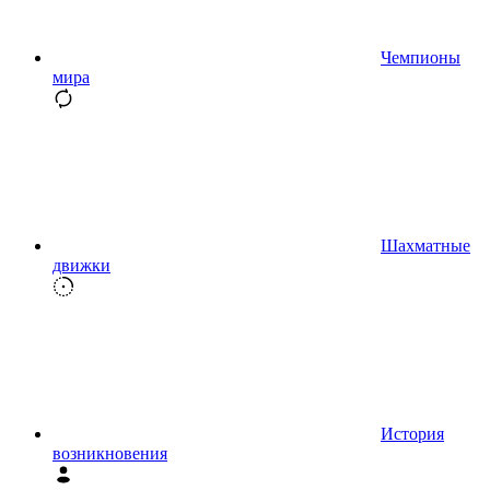
Чемпионы
мира
Шахматные
движки
История
возникновения