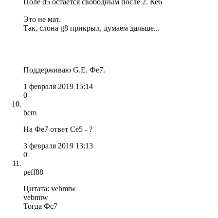
Поле d5 остается свободным после 2. Ке6
Это не мат.
Так, слона g8 прикрыл, думаем дальше...
Поддерживаю G.E. Фе7.
1 февраля 2019 15:14
0
bcm
На Фe7 ответ Сe5 - ?
3 февраля 2019 13:13
0
peff88
Цитата: vebmtw
vebmtw
Тогда Фс7