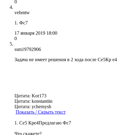
0
vebmtw
1. Фс7
17 января 2019 18:00
0
ssm19792906
Задача не имеет решения в 2 хода после Ce5Кр е4
Цитата: Kor173
Цитата: konstantiin
Цитата: ychernysh
Показать / Скрыть текст
1. Се5 Кре4Предлагаю Фс7
Что скажете?