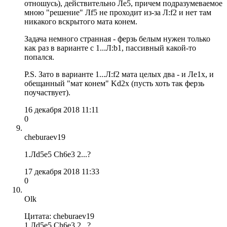
отношусь), действительно Лe5, причем подразумеваемое
мною "решение" Лf5 не проходит из-за Л:f2 и нет там
никакого вскрытого мата конем.
Задача немного странная - ферзь белым нужен только
как раз в варианте с 1...Л:b1, пассивный какой-то
попался.
P.S. Зато в варианте 1...Л:f2 мата целых два - и Лe1x, и
обещанный "мат конем" Kd2x (пусть хоть так ферзь
поучаствует).
16 декабря 2018 11:11
0
cheburaev19
1.Лd5e5 Ch6e3 2...?
17 декабря 2018 11:33
0
Olk
Цитата: cheburaev19
1.Лd5e5 Ch6e3 2...?