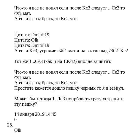
Что-то я вас не понял если после Kc3 следует ...Се3 то
Фf1 мат.
А если ферзя брать, то Кe2 мат.
Цитата: Dmitri 19
Цитата: Olk
Цитата: Dmitri 19
А если Кс3, угрожает Фf1 мат и на взятие ладьёй 2. Кe2
Тот же 1...Сe3 (как и на 1.Kd2) вполне защитит.
Что-то я вас не понял если после Kc3 следует ...Се3 то
Фf1 мат.
А если ферзя брать, то Кe2 мат.
Простите кажется дошло пешку черных то я и зевнул.
Может быть тогда 1. Лd3 попрбовать сразу устранить
эту пешку?
14 января 2019 14:45
0
Olk