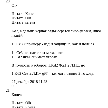
Olk
Цитата: Конев
Цитата: Olk
Цитата: serega
Кd2, а дальше чёрная ладья берётся либо ферзём, либо
ладьёй
1...Сe3 к примеру - ладья защищена, как и поле f3.
1...Сe3 не спасает от мата, а вот
1. Кd2 Ф:а1 снимает угрозу.
В точности наоборот. 1.Kd2 Ф:a1 2.Л:f1x, но
1.Kd2 Сe3 2.Л:f1+ gfФ - т.е. мат позднее 2-го хода.
27 декабря 2018 11:28
0
Конев
Цитата: Olk
Цитата: Конев