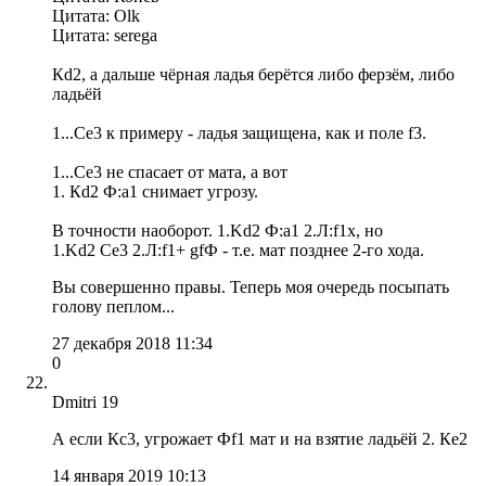
Цитата: Olk
Цитата: serega
Кd2, а дальше чёрная ладья берётся либо ферзём, либо
ладьёй
1...Сe3 к примеру - ладья защищена, как и поле f3.
1...Сe3 не спасает от мата, а вот
1. Кd2 Ф:а1 снимает угрозу.
В точности наоборот. 1.Kd2 Ф:a1 2.Л:f1x, но
1.Kd2 Сe3 2.Л:f1+ gfФ - т.е. мат позднее 2-го хода.
Вы совершенно правы. Теперь моя очередь посыпать
голову пеплом...
27 декабря 2018 11:34
0
Dmitri 19
А если Кс3, угрожает Фf1 мат и на взятие ладьёй 2. Кe2
14 января 2019 10:13