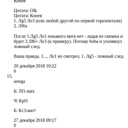
Конев
Цитата: Olk
Цитата: Конев
1. Лg5 Ле3 (или любой другой по первой горизонтали)
2. Лf6x
После 1.Лg5 Лe1 никакого мата нет - ладья не связана и
будет 2.Лf6+ Лe3 (к примеру). Потому boba и упомянул
ложный след.
Ваша правда. 1.... Лe1 не смотрел, 1. Лg5 - ложный след.
20 декабря 2018 10:22
0
serega
Б: Лf1-шах
Ч: Крf1
Б: Кc3-мат!
27 декабря 2018 09:17
0