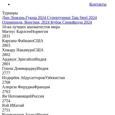
Контакты
Турниры
Дин Лижэнь-Гукеш 2024
Супертурнир Tata Steel 2024
Олимпиада, Венгрия, 2024
Кубок Синкфилда 2024
10-ка лучших шахматистов мира
Магнус Карлсен
Норвегия
2831
Каруана Фабиано
США
2803
Хикару Накамура
США
2802
Арджун Эригайси
Индия
2801
Гукеш Доммараджу
Индия
2777
Нодирбек Абдусатторов
Узбекистан
2768
Алиреза Фируджа
Франция
2763
Ян Непомнящий
Россия
2754
Вэй И
Китай
2751
Вишванатан Ананд
Индия