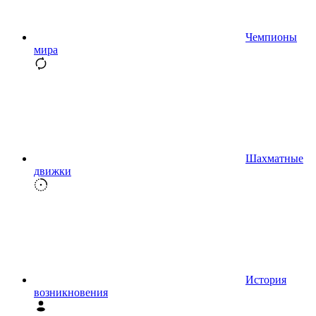
Чемпионы
мира
Шахматные
движки
История
возникновения