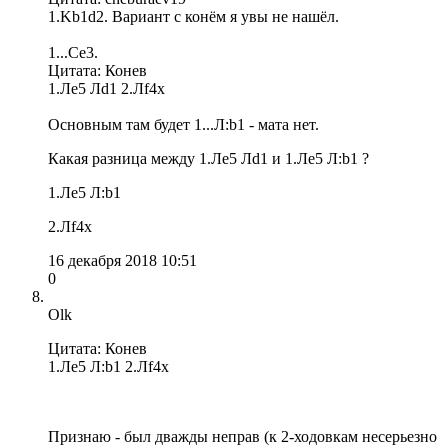
1.Kb1d2. Вариант с конём я увы не нашёл.
1...Сe3.
Цитата: Конев
1.Ле5 Лd1 2.Лf4x
Основным там будет 1...Л:b1 - мата нет.
Какая разница между 1.Ле5 Лd1 и 1.Ле5 Л:b1 ?
1.Ле5 Л:b1
2.Лf4x
16 декабря 2018 10:51
0
Olk
Цитата: Конев
1.Ле5 Л:b1 2.Лf4x
Признаю - был дважды неправ (к 2-ходовкам несерьезно