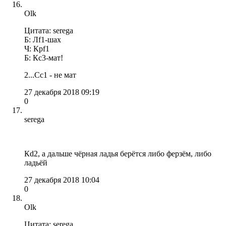
Olk
Цитата: serega
Б: Лf1-шах
Ч: Крf1
Б: Кc3-мат!
2...Cc1 - не мат
27 декабря 2018 09:19
0
serega
Кd2, а дальше чёрная ладья берётся либо ферзём, либо
ладьёй
27 декабря 2018 10:04
0
Olk
Цитата: serega