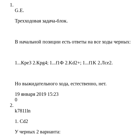
G.E.
Трехходовая задача-блок.
В начальной позиции есть ответы на все ходы черных:
1...Кре3 2.Крg4; 1...f1Ф 2.Kd2+; 1...f1K 2.Лсе2.
Но выжидательного хода, естественно, нет.
19 января 2019 15:23
0
k7811ln
1. Cd2
У черных 2 варианта: