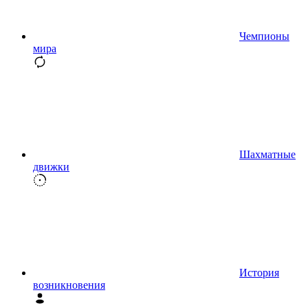
Чемпионы
мира
Шахматные
движки
История
возникновения