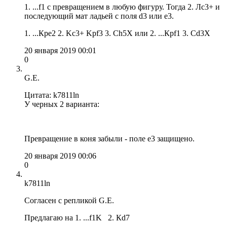
1. ...f1 с превращением в любую фигуру. Тогда 2. Лс3+ и
последующий мат ладьей с поля d3 или e3.
1. ...Крe2 2. Kc3+ Kpf3 3. Ch5X или 2. ...Крf1 3. Cd3X
20 января 2019 00:01
0
G.E.
Цитата: k7811ln
У черных 2 варианта:
Превращение в коня забыли - поле е3 защищено.
20 января 2019 00:06
0
k7811ln
Согласен с репликой G.E.
Предлагаю на 1. ...f1K 2. Кd7