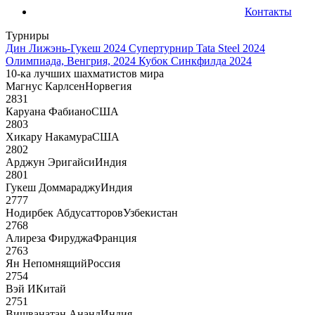
Контакты
Турниры
Дин Лижэнь-Гукеш 2024
Супертурнир Tata Steel 2024
Олимпиада, Венгрия, 2024
Кубок Синкфилда 2024
10-ка лучших шахматистов мира
Магнус Карлсен
Норвегия
2831
Каруана Фабиано
США
2803
Хикару Накамура
США
2802
Арджун Эригайси
Индия
2801
Гукеш Доммараджу
Индия
2777
Нодирбек Абдусатторов
Узбекистан
2768
Алиреза Фируджа
Франция
2763
Ян Непомнящий
Россия
2754
Вэй И
Китай
2751
Вишванатан Ананд
Индия