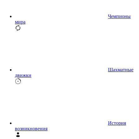
Чемпионы
мира
Шахматные
движки
История
возникновения