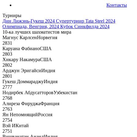
Контакты
Турниры
Дин Лижэнь-Гукеш 2024
Супертурнир Tata Steel 2024
Олимпиада, Венгрия, 2024
Кубок Синкфилда 2024
10-ка лучших шахматистов мира
Магнус Карлсен
Норвегия
2831
Каруана Фабиано
США
2803
Хикару Накамура
США
2802
Арджун Эригайси
Индия
2801
Гукеш Доммараджу
Индия
2777
Нодирбек Абдусатторов
Узбекистан
2768
Алиреза Фируджа
Франция
2763
Ян Непомнящий
Россия
2754
Вэй И
Китай
2751
Вишванатан Ананд
Индия