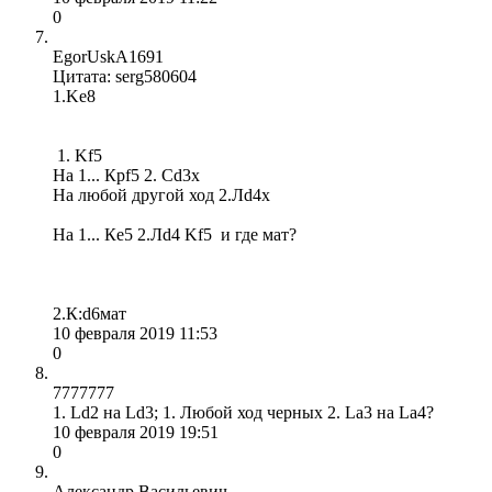
0
EgorUskA1691
Цитата: serg580604
1.Ke8
1. Kf5
На 1... Крf5 2. Cd3x
На любой другой ход 2.Лd4x
На 1... Кe5 2.Лd4 Kf5 и где мат?
2.К:d6мат
10 февраля 2019 11:53
0
7777777
1. Ld2 на Ld3; 1. Любой ход черных 2. La3 на La4?
10 февраля 2019 19:51
0
Александр Васильевич