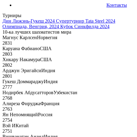
Контакты
Турниры
Дин Лижэнь-Гукеш 2024
Супертурнир Tata Steel 2024
Олимпиада, Венгрия, 2024
Кубок Синкфилда 2024
10-ка лучших шахматистов мира
Магнус Карлсен
Норвегия
2831
Каруана Фабиано
США
2803
Хикару Накамура
США
2802
Арджун Эригайси
Индия
2801
Гукеш Доммараджу
Индия
2777
Нодирбек Абдусатторов
Узбекистан
2768
Алиреза Фируджа
Франция
2763
Ян Непомнящий
Россия
2754
Вэй И
Китай
2751
Вишванатан Ананд
Индия