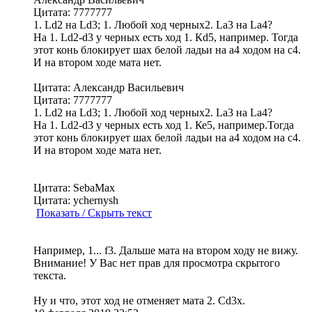
Цитата: 7777777
1. Ld2 на Ld3; 1. Любой ход черных2. La3 на La4?
На 1. Ld2-d3 у черных есть ход 1. Кd5, например. Тогда
этот конь блокирует шах белой ладьи на a4 ходом на с4.
И на втором ходе мата нет.
Цитата: Александр Васильевич
Цитата: 7777777
1. Ld2 на Ld3; 1. Любой ход черных2. La3 на La4?
На 1. Ld2-d3 у черных есть ход 1. Ке5, например.Тогда
этот конь блокирует шах белой ладьи на a4 ходом на с4.
И на втором ходе мата нет.
Цитата: SebaMax
Цитата: ychernysh
Показать / Скрыть текст
Например, 1... f3. Дальше мата на втором ходу не вижу.
Внимание! У Вас нет прав для просмотра скрытого
текста.
Ну и что, этот ход не отменяет мата 2. Сd3x.