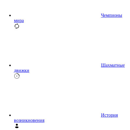
Чемпионы
мира
Шахматные
движки
История
возникновения