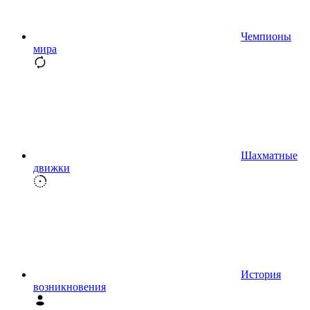
Чемпионы
мира
Шахматные
движки
История
возникновения