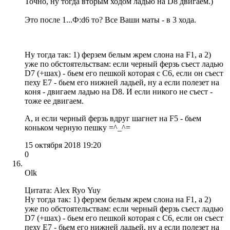
Точно, ну тогда вторым ходом ладью на D8 двигаем.)
Это после 1...Ф:d6 то? Все Ваши маты - в 3 хода.
Ну тогда так: 1) ферзем белым жрем слона на F1, а 2)
уже по обстоятельствам: если черный ферзь съест ладью
D7 (+шах) - бьем его пешкой которая с C6, если он съест
пеху Е7 - бьем его нижней ладьей, ну а если полезет на
коня - двигаем ладью на D8. И если никого не съест -
тоже ее двигаем.
А, и если черный ферзь вдруг шагнет на F5 - бьем
коньком черную пешку =^_^=
15 октября 2018 19:20
0
Olk
Цитата: Alex Ryo Yuy
Ну тогда так: 1) ферзем белым жрем слона на F1, а 2)
уже по обстоятельствам: если черный ферзь съест ладью
D7 (+шах) - бьем его пешкой которая с C6, если он съест
пеху Е7 - бьем его нижней ладьей, ну а если полезет на