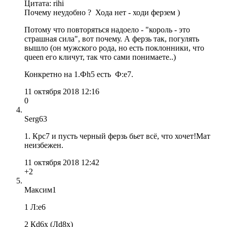
Цитата: rihi
Почему неудобно ? Хода нет - ходи ферзем )
Потому что повторяться надоело - "король - это
страшная сила", вот почему. А ферзь так, погулять
вышло (он мужского рода, но есть поклонники, что
queen его кличут, так что сами понимаете..)
Конкретно на 1.Фh5 есть Ф:e7.
11 октября 2018 12:16
0
Serg63
1. Крс7 и пусть черный ферзь бьет всё, что хочет!Мат
неизбежен.
11 октября 2018 12:42
+2
Максим1
1 Л:е6
2 Кd6х (Лd8x)