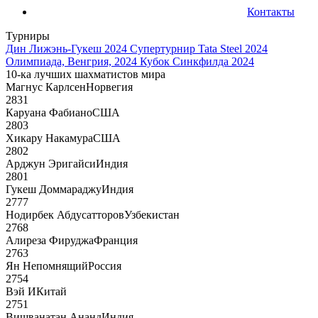
Контакты
Турниры
Дин Лижэнь-Гукеш 2024
Супертурнир Tata Steel 2024
Олимпиада, Венгрия, 2024
Кубок Синкфилда 2024
10-ка лучших шахматистов мира
Магнус Карлсен
Норвегия
2831
Каруана Фабиано
США
2803
Хикару Накамура
США
2802
Арджун Эригайси
Индия
2801
Гукеш Доммараджу
Индия
2777
Нодирбек Абдусатторов
Узбекистан
2768
Алиреза Фируджа
Франция
2763
Ян Непомнящий
Россия
2754
Вэй И
Китай
2751
Вишванатан Ананд
Индия