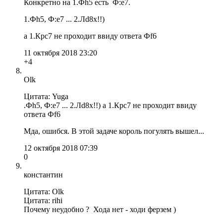
Конкретно на 1.Фh5 есть Ф:e7.
1.Фh5, Ф:е7 ... 2.Лd8x!!)
а 1.Крс7 не проходит ввиду ответа Фf6
11 октября 2018 23:20
+4
Olk
Цитата: Yuga
.Фh5, Ф:е7 ... 2.Лd8x!!) а 1.Крс7 не проходит ввиду
ответа Фf6
Мда, ошибся. В этой задаче король погулять вышел...
12 октября 2018 07:39
0
константин
Цитата: Olk
Цитата: rihi
Почему неудобно ? Хода нет - ходи ферзем )