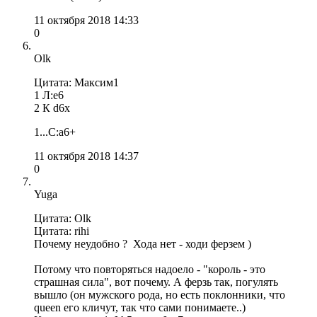
11 октября 2018 14:33
0
Olk
Цитата: Максим1
1 Л:е6
2 К d6х
1...С:а6+
11 октября 2018 14:37
0
Yuga
Цитата: Olk
Цитата: rihi
Почему неудобно ? Хода нет - ходи ферзем )
Потому что повторяться надоело - "король - это
страшная сила", вот почему. А ферзь так, погулять
вышло (он мужского рода, но есть поклонники, что
queen его кличут, так что сами понимаете..)