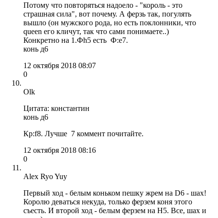
Потому что повторяться надоело - "король - это
страшная сила", вот почему. А ферзь так, погулять
вышло (он мужского рода, но есть поклонники, что
queen его кличут, так что сами понимаете..)
Конкретно на 1.Фh5 есть Ф:e7.
конь д6
12 октября 2018 08:07
0
Olk
Цитата: константин
конь д6
Кр:f8. Лучше 7 коммент почитайте.
12 октября 2018 08:16
0
Alex Ryo Yuy
Первый ход - белым коньком пешку жрем на D6 - шах!
Королю деваться некуда, только ферзем коня этого
съесть. И второй ход - белым ферзем на H5. Все, шах и