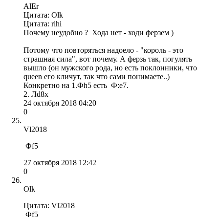
AlEr
Цитата: Olk
Цитата: rihi
Почему неудобно ? Хода нет - ходи ферзем )
Потому что повторяться надоело - "король - это
страшная сила", вот почему. А ферзь так, погулять
вышло (он мужского рода, но есть поклонники, что
queen его кличут, так что сами понимаете..)
Конкретно на 1.Фh5 есть Ф:e7.
2. Лd8x
24 октября 2018 04:20
0
Vl2018
Фf5
27 октября 2018 12:42
0
Olk
Цитата: Vl2018
Фf5