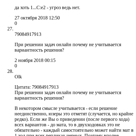
да хоть 1...С:e2 - угроз ведь нет.
27 октября 2018 12:50
0
79084917913
При решении задач онлайн почему не учитывается
вариантность решения?
2 ноября 2018 00:15
0
Olk
Цитата: 79084917913
При решении задач онлайн почему не учитывается
вариантность решения?
В некотором смысле учитывается - если решение
неединственно, юзеры это отметят (случается, но крайне
редко). Если же Вы о приведении (после первого хода)
всех вариантов - до мата, то в двухходовках это не
обязательно - каждый самостоятельно может найти мат в
1 ход при всех репликах черных. Поэтому вполне