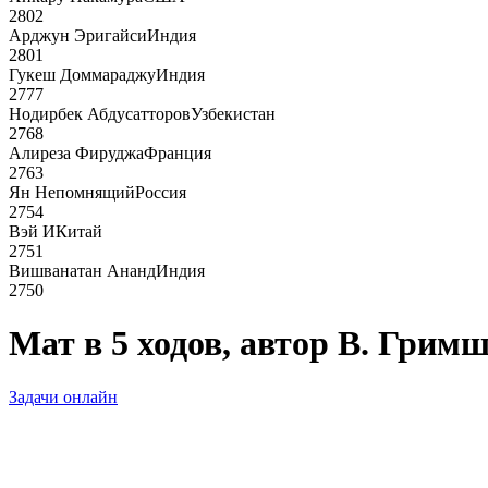
2802
Арджун Эригайси
Индия
2801
Гукеш Доммараджу
Индия
2777
Нодирбек Абдусатторов
Узбекистан
2768
Алиреза Фируджа
Франция
2763
Ян Непомнящий
Россия
2754
Вэй И
Китай
2751
Вишванатан Ананд
Индия
2750
Мат в 5 ходов, автор В. Грим
Задачи онлайн