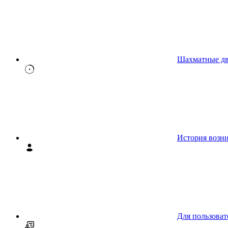
Шахматные д
История возн
Для пользоват