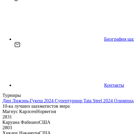
Биография ша
Контакты
Турниры
Дин Лижэнь-Гукеш 2024
Супертурнир Tata Steel 2024
Олимпиад
10-ка лучших шахматистов мира
Магнус Карлсен
Норвегия
2831
Каруана Фабиано
США
2803
Хикару Накамура
США