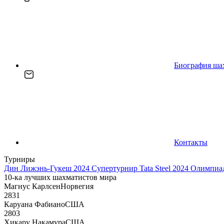
Биография ша
Контакты
Турниры
Дин Лижэнь-Гукеш 2024
Супертурнир Tata Steel 2024
Олимпиад
10-ка лучших шахматистов мира
Магнус Карлсен
Норвегия
2831
Каруана Фабиано
США
2803
Хикару Накамура
США