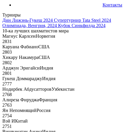
Контакты
Турниры
Дин Лижэнь-Гукеш 2024
Супертурнир Tata Steel 2024
Олимпиада, Венгрия, 2024
Кубок Синкфилда 2024
10-ка лучших шахматистов мира
Магнус Карлсен
Норвегия
2831
Каруана Фабиано
США
2803
Хикару Накамура
США
2802
Арджун Эригайси
Индия
2801
Гукеш Доммараджу
Индия
2777
Нодирбек Абдусатторов
Узбекистан
2768
Алиреза Фируджа
Франция
2763
Ян Непомнящий
Россия
2754
Вэй И
Китай
2751
Вишванатан Ананд
Индия