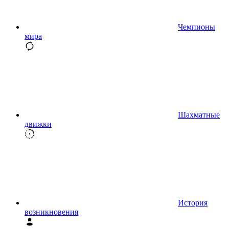
Чемпионы
мира
Шахматные
движки
История
возникновения