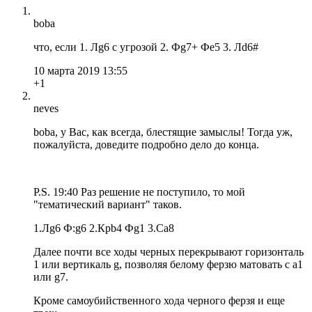
boba
что, если 1. Лg6 с угрозой 2. Фg7+ Фe5 3. Лd6#
10 марта 2019 13:55
+1
neves
boba, у Вас, как всегда, блестящие замыслы! Тогда уж,
пожалуйста, доведите подробно дело до конца.
P.S. 19:40 Раз решение не поступило, то мой
"тематический вариант" таков.
1.Лg6 Ф:g6 2.Крb4 Фg1 3.Сa8
Далее почти все ходы черных перекрывают горизонталь
1 или вертикаль g, позволяя белому ферзю матовать с a1
или g7.
Кроме самоубийственного хода черного ферзя и еще