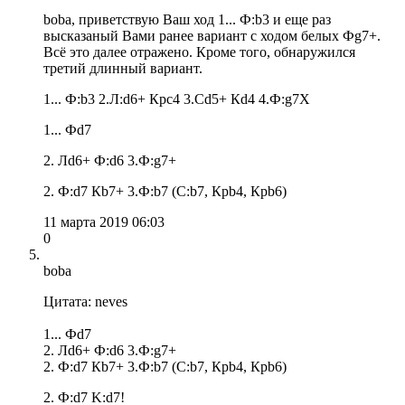
boba, приветствую Ваш ход 1... Ф:b3 и еще раз
высказаный Вами ранее вариант с ходом белых Фg7+.
Всё это далее отражено. Кроме того, обнаружился
третий длинный вариант.
1... Ф:b3 2.Л:d6+ Крc4 3.Сd5+ Кd4 4.Ф:g7X
1... Фd7
2. Лd6+ Ф:d6 3.Ф:g7+
2. Ф:d7 Кb7+ 3.Ф:b7 (С:b7, Крb4, Крb6)
11 марта 2019 06:03
0
boba
Цитата: neves
1... Фd7
2. Лd6+ Ф:d6 3.Ф:g7+
2. Ф:d7 Кb7+ 3.Ф:b7 (С:b7, Крb4, Крb6)
2. Ф:d7 K:d7!