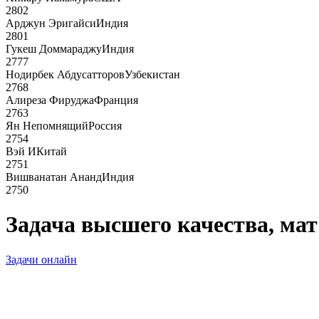
2802
Арджун Эригайси
Индия
2801
Гукеш Доммараджу
Индия
2777
Нодирбек Абдусатторов
Узбекистан
2768
Алиреза Фируджа
Франция
2763
Ян Непомнящий
Россия
2754
Вэй И
Китай
2751
Вишванатан Ананд
Индия
2750
Задача высшего качества, мат 
Задачи онлайн