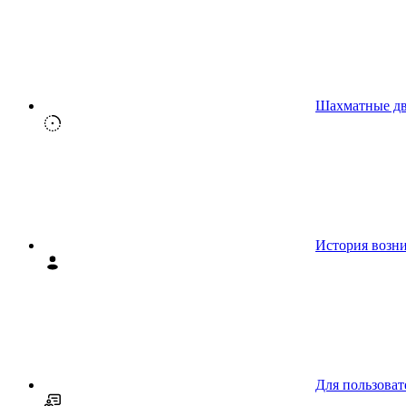
Шахматные д
История возн
Для пользоват