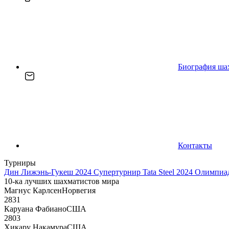
Биография ша
Контакты
Турниры
Дин Лижэнь-Гукеш 2024
Супертурнир Tata Steel 2024
Олимпиад
10-ка лучших шахматистов мира
Магнус Карлсен
Норвегия
2831
Каруана Фабиано
США
2803
Хикару Накамура
США