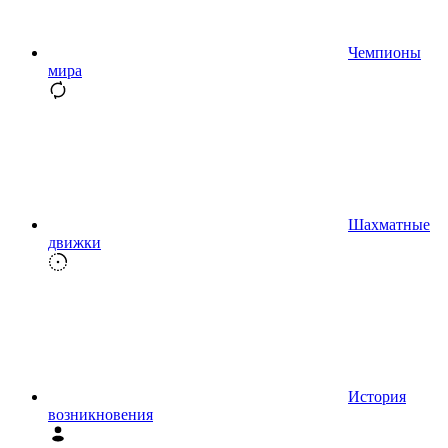
Чемпионы
мира
Шахматные
движки
История
возникновения