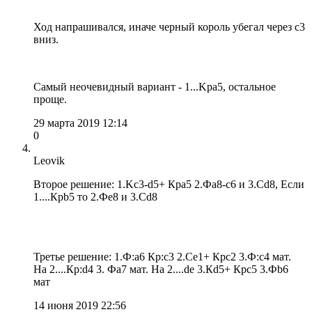
Ход напрашивался, иначе черный король убегал через с3
вниз.
Самый неочевидный вариант - 1...Kpa5, остальное
проще.
29 марта 2019 12:14
0
Leovik
Второе решение: 1.Kc3-d5+ Кра5 2.Фа8-с6 и 3.Сd8, Если
1....Крb5 то 2.Фе8 и 3.Сd8
Третье решение: 1.Ф:а6 Кр:c3 2.Ce1+ Крс2 3.Ф:с4 мат.
На 2....Кр:d4 3. Фа7 мат. На 2....de 3.Кd5+ Крc5 3.Фb6
мат
14 июня 2019 22:56