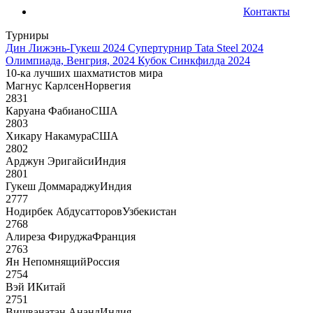
Контакты
Турниры
Дин Лижэнь-Гукеш 2024
Супертурнир Tata Steel 2024
Олимпиада, Венгрия, 2024
Кубок Синкфилда 2024
10-ка лучших шахматистов мира
Магнус Карлсен
Норвегия
2831
Каруана Фабиано
США
2803
Хикару Накамура
США
2802
Арджун Эригайси
Индия
2801
Гукеш Доммараджу
Индия
2777
Нодирбек Абдусатторов
Узбекистан
2768
Алиреза Фируджа
Франция
2763
Ян Непомнящий
Россия
2754
Вэй И
Китай
2751
Вишванатан Ананд
Индия