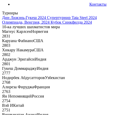
Контакты
Турниры
Дин Лижэнь-Гукеш 2024
Супертурнир Tata Steel 2024
Олимпиада, Венгрия, 2024
Кубок Синкфилда 2024
10-ка лучших шахматистов мира
Магнус Карлсен
Норвегия
2831
Каруана Фабиано
США
2803
Хикару Накамура
США
2802
Арджун Эригайси
Индия
2801
Гукеш Доммараджу
Индия
2777
Нодирбек Абдусатторов
Узбекистан
2768
Алиреза Фируджа
Франция
2763
Ян Непомнящий
Россия
2754
Вэй И
Китай
2751
Вишванатан Ананд
Индия