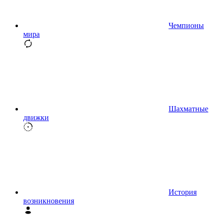
Чемпионы
мира
Шахматные
движки
История
возникновения