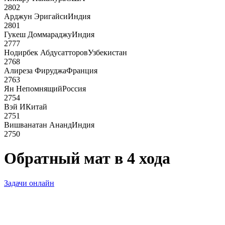
2802
Арджун Эригайси
Индия
2801
Гукеш Доммараджу
Индия
2777
Нодирбек Абдусатторов
Узбекистан
2768
Алиреза Фируджа
Франция
2763
Ян Непомнящий
Россия
2754
Вэй И
Китай
2751
Вишванатан Ананд
Индия
2750
Обратный мат в 4 хода
Задачи онлайн