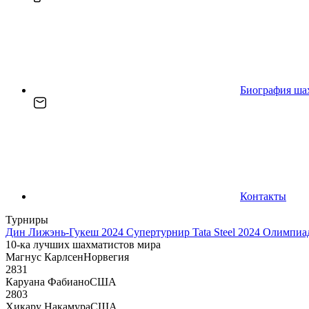
Биография ша
Контакты
Турниры
Дин Лижэнь-Гукеш 2024
Супертурнир Tata Steel 2024
Олимпиад
10-ка лучших шахматистов мира
Магнус Карлсен
Норвегия
2831
Каруана Фабиано
США
2803
Хикару Накамура
США