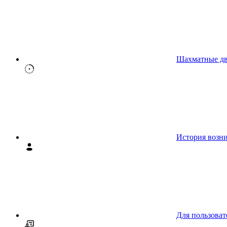
Шахматные д
История возн
Для пользоват