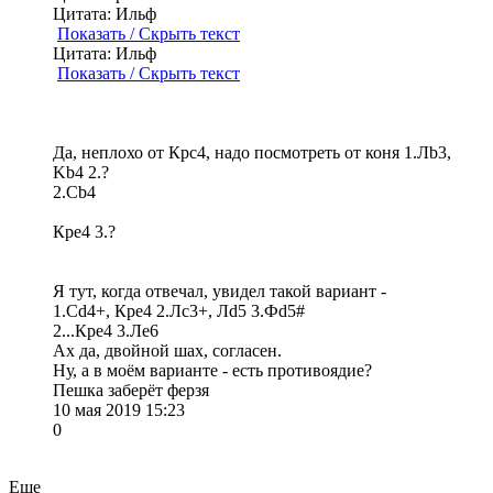
Цитата: Ильф
Показать / Скрыть текст
Цитата: Ильф
Показать / Скрыть текст
Да, неплохо от Крс4, надо посмотреть от коня 1.Лb3,
Kb4 2.?
2.Cb4
Кре4 3.?
Я тут, когда отвечал, увидел такой вариант -
1.Сd4+, Кре4 2.Лс3+, Лd5 3.Фd5#
2...Кре4 3.Ле6
Ах да, двойной шах, согласен.
Ну, а в моём варианте - есть противоядие?
Пешка заберёт ферзя
10 мая 2019 15:23
0
Еще