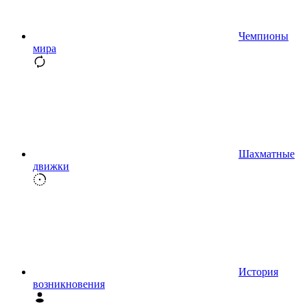
Чемпионы
мира
Шахматные
движки
История
возникновения