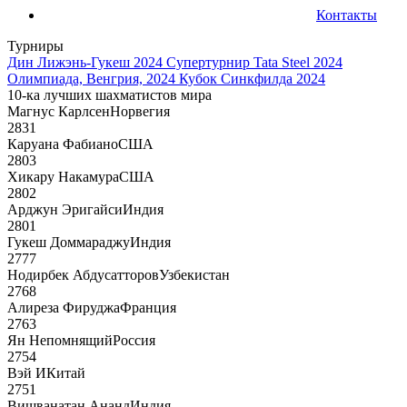
Контакты
Турниры
Дин Лижэнь-Гукеш 2024
Супертурнир Tata Steel 2024
Олимпиада, Венгрия, 2024
Кубок Синкфилда 2024
10-ка лучших шахматистов мира
Магнус Карлсен
Норвегия
2831
Каруана Фабиано
США
2803
Хикару Накамура
США
2802
Арджун Эригайси
Индия
2801
Гукеш Доммараджу
Индия
2777
Нодирбек Абдусатторов
Узбекистан
2768
Алиреза Фируджа
Франция
2763
Ян Непомнящий
Россия
2754
Вэй И
Китай
2751
Вишванатан Ананд
Индия