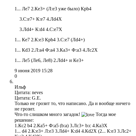
1... Лe7 2.Кe3+ (Л:e3 уже было) Крb4
3.С:e7+ К:e7 4.Лd4X
3.Лd4+ К:d4 4.С:e7X
1... Кe7 2.К:e3 Крb4 3.С:e7 (Лd4+)
1... Кd3 2.Л:a4 Ф:a4 3.Кa3+ Ф:a3 4.Лc2X
1... Лe5 (Лe6, Лe8) 2.Лd4+ и Кe3+
9 июня 2019 15:28
0
Ильф
Цитата: neves
Цитата: G.E.
Только не грозит то, что написано. Да и вообще ничего
не грозит.
Что-то слишком много загадок!
Тогда мое
решение:
1.Кc2 b4 2.Кa5+ Ф:a5 (b:a) 3.Лc3+ b:c 4.Кa3X
1... d4 2.К:e3+ Л:e3 3.Лd4+ К:d4 4.Кd2X (2... К:e3 3.Лc2+