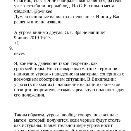
Спасибо, Ильф! Я не собирался выставляться, раз Вы
уже застолбили первый ход. Но G.E. сильно меня
озадачил.
Думаю основные варианты - пешечные. И они у Вас
решены вполне изящно
А угроза видимо другая. G.E. Зря не напишет
9 июня 2019 16:13
+1
neves
Я, конечно, далеко не такой теоретик, как
гроссмейстеры. Но в словаре шахматных терминов
написано: угроза - нападение на материал соперника с
возможным обострением ситуации. В Википедии:
угроза (в шахматах) - нападение на один из объектов
позиции неприятеля, создавая реальную опасность для
его положения.
Таким образом, угроза, вообще говоря, не связана с
матом, который получится, если черные будут стоять,
как истуканы. В значительной мере угроза носит
литературно-художественный характер, поэтому может