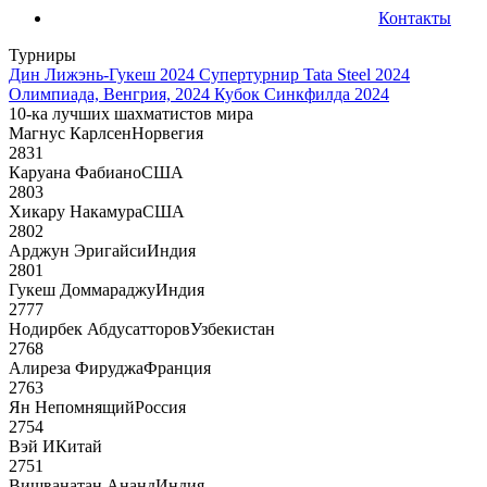
Контакты
Турниры
Дин Лижэнь-Гукеш 2024
Супертурнир Tata Steel 2024
Олимпиада, Венгрия, 2024
Кубок Синкфилда 2024
10-ка лучших шахматистов мира
Магнус Карлсен
Норвегия
2831
Каруана Фабиано
США
2803
Хикару Накамура
США
2802
Арджун Эригайси
Индия
2801
Гукеш Доммараджу
Индия
2777
Нодирбек Абдусатторов
Узбекистан
2768
Алиреза Фируджа
Франция
2763
Ян Непомнящий
Россия
2754
Вэй И
Китай
2751
Вишванатан Ананд
Индия