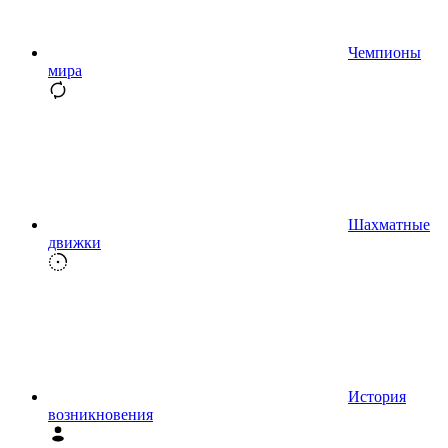
Чемпионы
мира
Шахматные
движки
История
возникновения