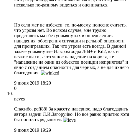
несколько по-разному видеться и оцениваться.
Но если мат не избежен, то, по-моему, нонсенс считать,
что угрозы нет. Во всяком случае, мне трудно
представить мат без упомянутых в определении:
нападения, обострения ситуации и рельной опасности
для проигравших. Так что угроза есть всегда. В данной
задаче упомянутые Ильфом ходы Лd4+ и Кd2, как и
всякие шахи, - это явное нападение на короля, т.е.
"нападение на один из объектов позиции неприятеля" и
явно с созданием опасности для черных, а не для ихнего
благодушия.
9 июня 2019 18:20
0
neves
Спасибо, peff88! За красоту, наверное, надо благодарить
автора задачи Л.И.Загоруйко. Но всё равно приятно хотя
бы постоять рядышком.
9 июня 2019 19:29