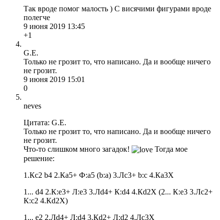
Так вроде помог малость ) С висячими фигурами вроде
полегче
9 июня 2019 13:45
+1
G.E.
Только не грозит то, что написано. Да и вообще ничего
не грозит.
9 июня 2019 15:01
0
neves
Цитата: G.E.
Только не грозит то, что написано. Да и вообще ничего
не грозит.
Что-то слишком много загадок!
Тогда мое
решение:
1.Кc2 b4 2.Кa5+ Ф:a5 (b:a) 3.Лc3+ b:c 4.Кa3X
1... d4 2.К:e3+ Л:e3 3.Лd4+ К:d4 4.Кd2X (2... К:e3 3.Лc2+
К:c2 4.Кd2X)
1... e2 2.Лd4+ Л:d4 3.Кd2+ Л:d2 4.Лc3X