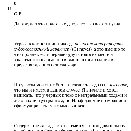
0
G.E.
Да, я думал что подсказку даю, а только всех запутал.
Угроза в композиции никогда
не носит литературно-
художественный характер
((С)
neves
)
,
а это именно то,
что пройдет, если черные будут стоять на месте и
заключается она именно в выполнении задания в
пределах заданного числа ходов.
Но угрозы может не быть, и тогде эта задача на
цугцванг,
что мы и имеем в данном случае. Я вначале и хотел
написать, что у черных плохо с нейтральными ходами и
дело пахнет цугцвангом, но
Ильф
дал мне возможность
сформулировать ту же мысль иначе.
Содержание же задаче заключается в последовательном
освобождении белыми фигурами полей и линии друг