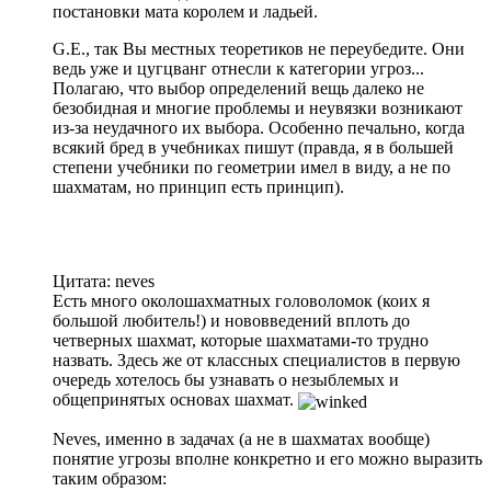
постановки мата королем и ладьей.
G.E., так Вы местных теоретиков не переубедите. Они
ведь уже и цугцванг отнесли к категории угроз...
Полагаю, что выбор определений вещь далеко не
безобидная и многие проблемы и неувязки возникают
из-за неудачного их выбора. Особенно печально, когда
всякий бред в учебниках пишут (правда, я в большей
степени учебники по геометрии имел в виду, а не по
шахматам, но принцип есть принцип).
Цитата: neves
Есть много околошахматных головоломок (коих я
большой любитель!) и нововведений вплоть до
четверных шахмат, которые шахматами-то трудно
назвать. Здесь же от классных специалистов в первую
очередь хотелось бы узнавать о незыблемых и
общепринятых основах шахмат.
Neves, именно в задачах (а не в шахматах вообще)
понятие угрозы вполне конкретно и его можно выразить
таким образом: