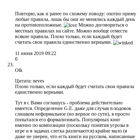
Повторю, как и ранее по схожему поводу: охотно приму
любые правила, лишь бы они не менялись каждый день
на противоположные.
Можно договориться о
местных правилах на сайте. Можно вообще отмести
всякие правила. Плохо только, если каждый будет
считать свои правила единственно верными.
11 июня 2019 09:22
0
Olk
Цитата: neves
Плохо только, если каждый будет считать свои правила
единственно верными.
Тут я с Вами соглашусь - проблема действительно
имеется. Определение G.E. даже для случая n-ходовок
слишком неформальное (но верное по сути), я просто
попытался его формализовать. Популярных книг
именно по композиции (поскольку понятия угрозы в
игре и в задачах слегка различаются) крайне мало (я
даже не уверен, что есть книги на русском, написанные