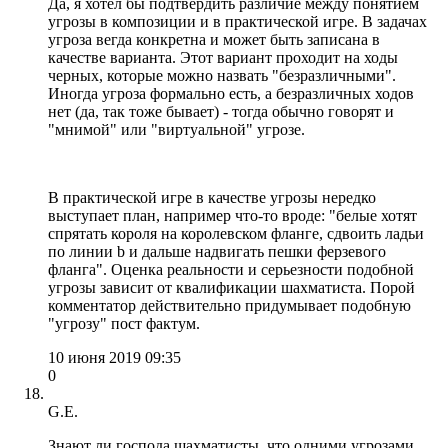
Да, я хотел бы подтвердить различие между понятием
угрозы в композиции и в практической игре. В задачах
угроза вегда конкретна и может быть записана в
качестве варианта. Этот вариант проходит на ходы
черных, которые можно назвать "безразличными".
Иногда угроза формально есть, а безразличных ходов
нет (да, так тоже бывает) - тогда обычно говорят и
"мнимой" или "виртуальной" угрозе.
В практической игре в качестве угрозы нередко
выступает план, например что-то вроде: "белые хотят
спрятать короля на королевском фланге, сдвоить ладьи
по линии b и дальше надвигать пешки ферзевого
фланга". Оценка реальности и серьезности подобной
угрозы зависит от квалификации шахматиста. Порой
комментатор действительно придумывает подобную
"угрозу" пост фактум.
10 июня 2019 09:35
0
G.E.
Знают ли господа шахматисты, что одними угрозами