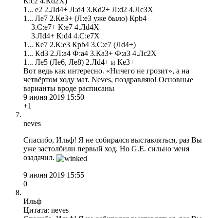
К:c2 4.Кd2X)
1... e2 2.Лd4+ Л:d4 3.Кd2+ Л:d2 4.Лc3X
1... Лe7 2.Кe3+ (Л:e3 уже было) Крb4
3.С:e7+ К:e7 4.Лd4X
3.Лd4+ К:d4 4.С:e7X
1... Кe7 2.К:e3 Крb4 3.С:e7 (Лd4+)
1... Кd3 2.Л:a4 Ф:a4 3.Кa3+ Ф:a3 4.Лc2X
1... Лe5 (Лe6, Лe8) 2.Лd4+ и Кe3+
Вот ведь как интересно. «Ничего не грозит», а на
четвёртом ходу мат. Neves, поздравляю! Основные
варианты вроде расписаны
9 июня 2019 15:50
+1
neves
Спасибо, Ильф! Я не собирался выставляться, раз Вы
уже застолбили первый ход. Но G.E. сильно меня
озадачил.
9 июня 2019 15:55
0
Ильф
Цитата: neves