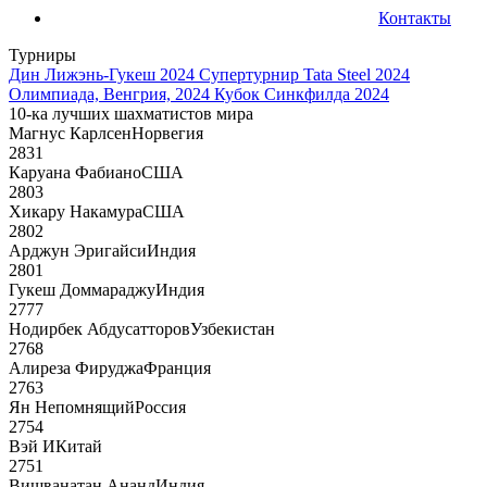
Контакты
Турниры
Дин Лижэнь-Гукеш 2024
Супертурнир Tata Steel 2024
Олимпиада, Венгрия, 2024
Кубок Синкфилда 2024
10-ка лучших шахматистов мира
Магнус Карлсен
Норвегия
2831
Каруана Фабиано
США
2803
Хикару Накамура
США
2802
Арджун Эригайси
Индия
2801
Гукеш Доммараджу
Индия
2777
Нодирбек Абдусатторов
Узбекистан
2768
Алиреза Фируджа
Франция
2763
Ян Непомнящий
Россия
2754
Вэй И
Китай
2751
Вишванатан Ананд
Индия