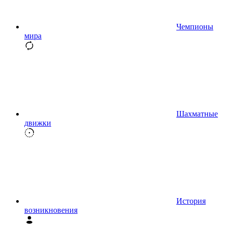
Чемпионы
мира
Шахматные
движки
История
возникновения