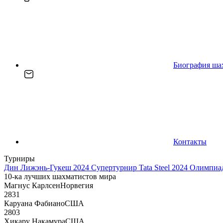
Биография ша
Контакты
Турниры
Дин Лижэнь-Гукеш 2024
Супертурнир Tata Steel 2024
Олимпиад
10-ка лучших шахматистов мира
Магнус Карлсен
Норвегия
2831
Каруана Фабиано
США
2803
Хикару Накамура
США