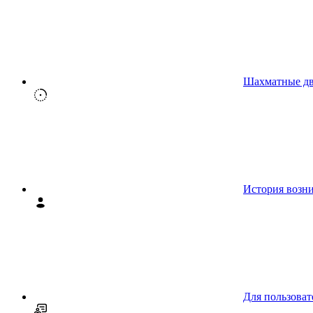
Шахматные д
История возн
Для пользоват