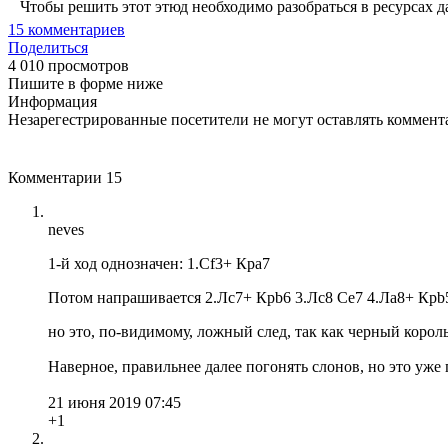
Чтобы решить этот этюд необходимо разобраться в ресурсах 
15
комментариев
Поделиться
4 010 просмотров
Пишите в форме ниже
Информация
Незарегестрированные посетители не могут оставлять коммента
Комментарии
15
neves
1-й ход однозначен: 1.Сf3+ Крa7
Потом напрашивается 2.Лc7+ Крb6 3.Лc8 Сe7 4.Лa8+ Крb
но это, по-видимому, ложный след, так как черный корол
Наверное, правильнее далее погонять слонов, но это уже
21 июня 2019 07:45
+1