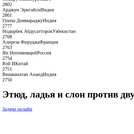
2802
Арджун Эригайси
Индия
2801
Гукеш Доммараджу
Индия
2777
Нодирбек Абдусатторов
Узбекистан
2768
Алиреза Фируджа
Франция
2763
Ян Непомнящий
Россия
2754
Вэй И
Китай
2751
Вишванатан Ананд
Индия
2750
Этюд, ладья и слон против дв
Задачи онлайн