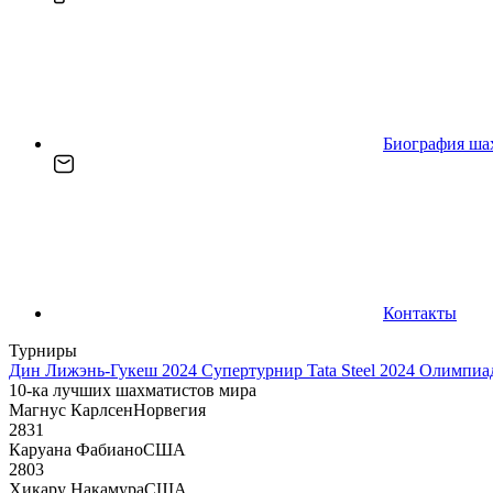
Биография ша
Контакты
Турниры
Дин Лижэнь-Гукеш 2024
Супертурнир Tata Steel 2024
Олимпиад
10-ка лучших шахматистов мира
Магнус Карлсен
Норвегия
2831
Каруана Фабиано
США
2803
Хикару Накамура
США