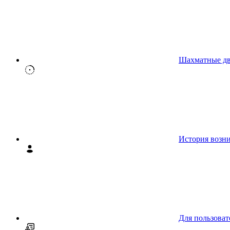
Шахматные д
История возн
Для пользоват