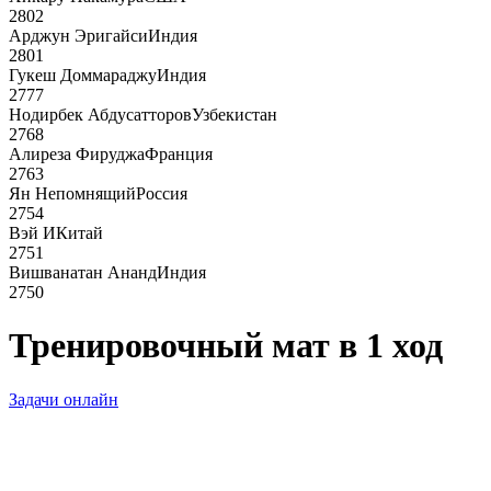
2802
Арджун Эригайси
Индия
2801
Гукеш Доммараджу
Индия
2777
Нодирбек Абдусатторов
Узбекистан
2768
Алиреза Фируджа
Франция
2763
Ян Непомнящий
Россия
2754
Вэй И
Китай
2751
Вишванатан Ананд
Индия
2750
Тренировочный мат в 1 ход
Задачи онлайн