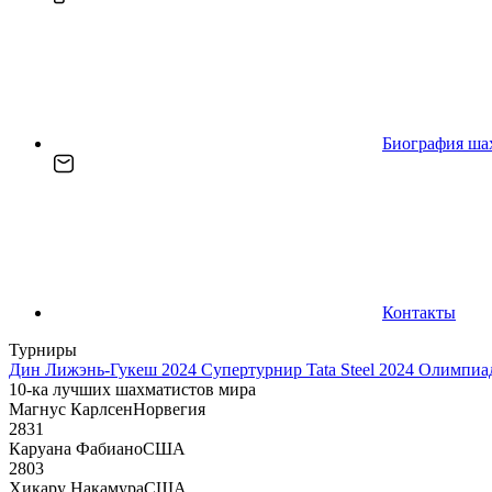
Биография ша
Контакты
Турниры
Дин Лижэнь-Гукеш 2024
Супертурнир Tata Steel 2024
Олимпиад
10-ка лучших шахматистов мира
Магнус Карлсен
Норвегия
2831
Каруана Фабиано
США
2803
Хикару Накамура
США