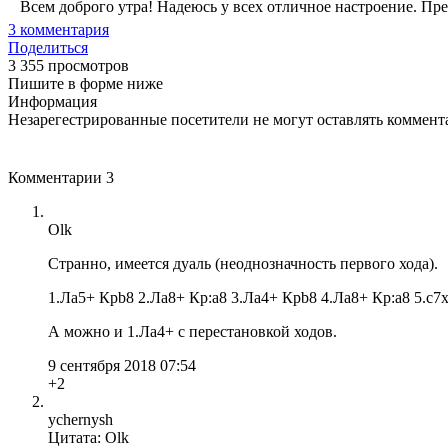
Всем доброго утра! Надеюсь у всех отличное настроение. Пред
3
комментария
Поделиться
3 355 просмотров
Пишите в форме ниже
Информация
Незарегестрированные посетители не могут оставлять коммента
Комментарии
3
Olk
Странно, имеется дуаль (неоднозначность первого хода).
1.Лa5+ Крb8 2.Лa8+ Кр:a8 3.Лa4+ Крb8 4.Лa8+ Кр:a8 5.с7x
А можно и 1.Лa4+ с перестановкой ходов.
9 сентября 2018 07:54
+2
ychernysh
Цитата: Olk