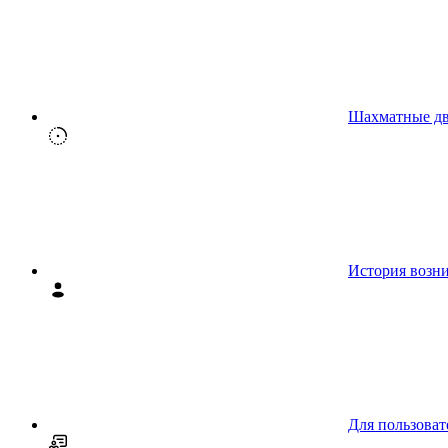
Шахматные д
История возн
Для пользоват