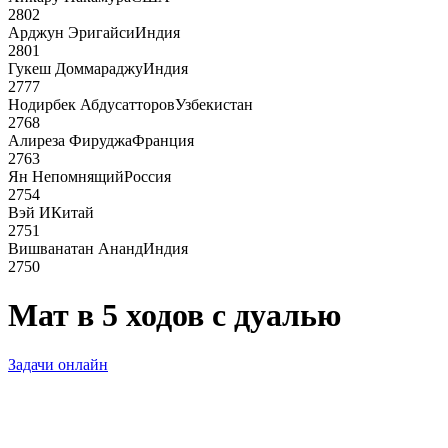
2802
Арджун Эригайси
Индия
2801
Гукеш Доммараджу
Индия
2777
Нодирбек Абдусатторов
Узбекистан
2768
Алиреза Фируджа
Франция
2763
Ян Непомнящий
Россия
2754
Вэй И
Китай
2751
Вишванатан Ананд
Индия
2750
Мат в 5 ходов с дуалью
Задачи онлайн