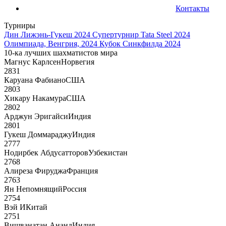
Контакты
Турниры
Дин Лижэнь-Гукеш 2024
Супертурнир Tata Steel 2024
Олимпиада, Венгрия, 2024
Кубок Синкфилда 2024
10-ка лучших шахматистов мира
Магнус Карлсен
Норвегия
2831
Каруана Фабиано
США
2803
Хикару Накамура
США
2802
Арджун Эригайси
Индия
2801
Гукеш Доммараджу
Индия
2777
Нодирбек Абдусатторов
Узбекистан
2768
Алиреза Фируджа
Франция
2763
Ян Непомнящий
Россия
2754
Вэй И
Китай
2751
Вишванатан Ананд
Индия