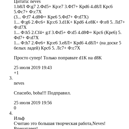
Цитата: neves
1.b8Л Ф:g7 2.Фd5+ Кр:e7 3.Фf7+ Крd6 4.d8Л Крc6
5.Фc7+ Ф:c7X
(3... Ф:f7 4.d8Ф+ Крe6 5.Фd7+ Ф:d7X)
1... Ф:g6 2.Фc6+ Кр:c6 3.d1К+ Крd6 4.e8К+ Ф:e8 5. Лd7+
Ф:d7X
1... Ф:h5 2.Сf4+ g:f 3.Фd5+ Ф:d5 4.d8Ф+ Крc6 (Крe6) 5.
Фd7+ Ф:d7X
1... Ф:h7 2.Фe6+ Кр:e6 3.e8Л+ Крd6 4.d8Л+ (на доске 5
белых ладей) Крc6 5. Лc7+ Ф:c7X
Просто супер! Только поправьте d1K на d8K
25 июля 2019 19:43
+1
neves
Спасибо, boba!!! Подправил.
25 июля 2019 19:56
0
Ильф
Считаю это большая творческая работа,Neves!
Впечатляет!