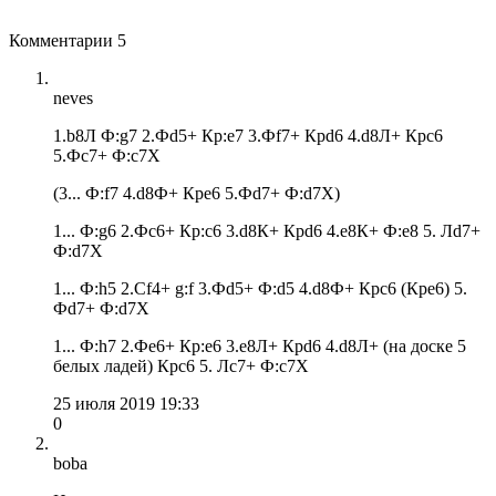
Комментарии
5
neves
1.b8Л Ф:g7 2.Фd5+ Кр:e7 3.Фf7+ Крd6 4.d8Л+ Крc6
5.Фc7+ Ф:c7X
(3... Ф:f7 4.d8Ф+ Крe6 5.Фd7+ Ф:d7X)
1... Ф:g6 2.Фc6+ Кр:c6 3.d8К+ Крd6 4.e8К+ Ф:e8 5. Лd7+
Ф:d7X
1... Ф:h5 2.Сf4+ g:f 3.Фd5+ Ф:d5 4.d8Ф+ Крc6 (Крe6) 5.
Фd7+ Ф:d7X
1... Ф:h7 2.Фe6+ Кр:e6 3.e8Л+ Крd6 4.d8Л+ (на доске 5
белых ладей) Крc6 5. Лc7+ Ф:c7X
25 июля 2019 19:33
0
boba