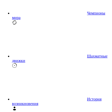
Чемпионы
мира
Шахматные
движки
История
возникновения