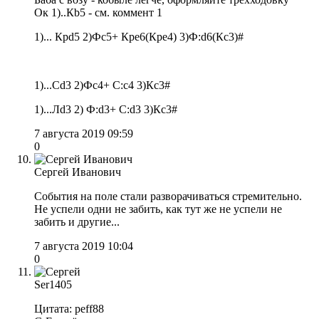
Ок 1)..Кb5 - см. коммент 1
1)... Крd5 2)Фс5+ Кре6(Кре4) 3)Ф:d6(Кс3)#
1)...Сd3 2)Фс4+ С:с4 3)Кс3#
1)...Лd3 2) Ф:d3+ C:d3 3)Кс3#
7 августа 2019 09:59
0
Сергей Иванович
События на поле стали разворачиваться стремительно.
Не успели одни не забить, как тут же не успели не
забить и другие...
7 августа 2019 10:04
0
Ser1405
Цитата: peff88