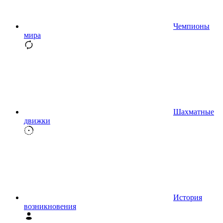
Чемпионы
мира
Шахматные
движки
История
возникновения