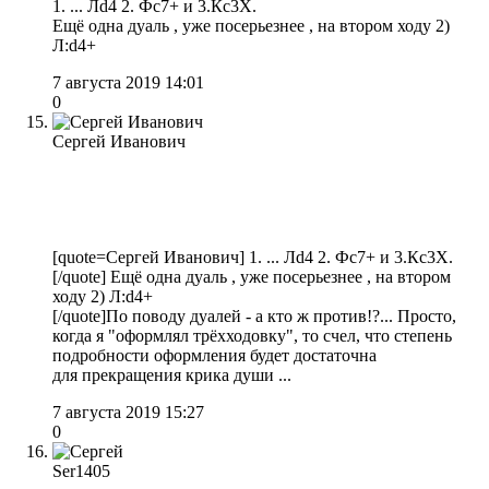
1. ... Лd4 2. Фс7+ и 3.Кс3Х.
Ещё одна дуаль , уже посерьезнее , на втором ходу 2)
Л:d4+
7 августа 2019 14:01
0
Сергей Иванович
[quote=Сергей Иванович] 1. ... Лd4 2. Фс7+ и 3.Кс3Х.
[/quote] Ещё одна дуаль , уже посерьезнее , на втором
ходу 2) Л:d4+
[/quote]По поводу дуалей - а кто ж против!?... Просто,
когда я "оформлял трёхходовку", то счел, что степень
подробности оформления будет достаточна
для прекращения крика души ...
7 августа 2019 15:27
0
Ser1405