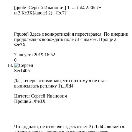
[quote=Сергей Иванович] 1. ... Лd4 2. Фс7+
и 3.Кс3Х[/quote] 2) ..Л:с7?
[/quote] Здесь с конкретикой я перестарался. По инерции
продолжал освобождать поле с3 с шахом. Проще 2.
Фе3Х
7 августа 2019 16:52
0
Ser1405
Да , теперь вспоминаю, что поэтому я не стал
выписывать реплику 1)...Лd4
Цитата: Сергей Иванович
Проще 2. Фе3Х
Что ,однако, не отменяет здесь ответ 2) Л:d4 - является
ли это дуалью - вопрос к высокому начальству.