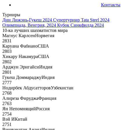
Контакты
Турниры
Дин Лижэнь-Гукеш 2024
Супертурнир Tata Steel 2024
Олимпиада, Венгрия, 2024
Кубок Синкфилда 2024
10-ка лучших шахматистов мира
Магнус Карлсен
Норвегия
2831
Каруана Фабиано
США
2803
Хикару Накамура
США
2802
Арджун Эригайси
Индия
2801
Гукеш Доммараджу
Индия
2777
Нодирбек Абдусатторов
Узбекистан
2768
Алиреза Фируджа
Франция
2763
Ян Непомнящий
Россия
2754
Вэй И
Китай
2751
Вишванатан Ананд
Индия