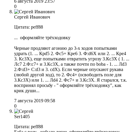
6 августа 2019 23:57
0
Сергей Иванович
Цитата: peff88
... оформляйте трёхходовку
Черные продляют агонию до 3-х ходов попытками
удрать (1. ... Крd5 2. Фс5+ Кре6 3. Ф:d6Х или 2. ... Кре4
3. Кс3Х), еще попытками отвратить угрозу 3.Кс3Х ( 1. ...
Лс7 2.Ф:с7+ и 3.Кс3Х, а также почти по boba - 1. ... Лd3
2.Ф:d3+ С:d3 и 3. сdХ). Если черные опускают рукава
(любой другой ход), то 2. Фс4+ (освободить поле для
3.Кс3Х) или 1. ... Лd4 2. Фс7+ и 3.Кс3Х. Я старался, т.к.
воспринял просьбу - " оформляйте трёхходовку", как
крик души...
7 августа 2019 09:58
0
Ser1405
Цитата: peff88
Баба с возу - кобыле легче, оформляйте трёхходовку