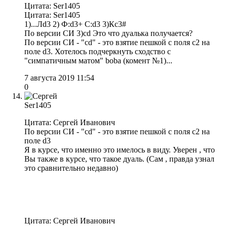
Цитата: Ser1405
Цитата: Ser1405
1)...Лd3 2) Ф:d3+ C:d3 3)Кс3#
По версии СИ 3)cd Это что дуалька получается?
По версии СИ - "сd" - это взятие пешкой с поля с2 на
поле d3. Хотелось подчеркнуть сходство с
"симпатичным матом" boba (комент №1)...
7 августа 2019 11:54
0
Ser1405
Цитата: Сергей Иванович
По версии СИ - "сd" - это взятие пешкой с поля с2 на
поле d3
Я в курсе, что именно это имелось в виду. Уверен , что
Вы также в курсе, что такое дуаль. (Сам , правда узнал
это сравнительно недавно)
Цитата: Сергей Иванович