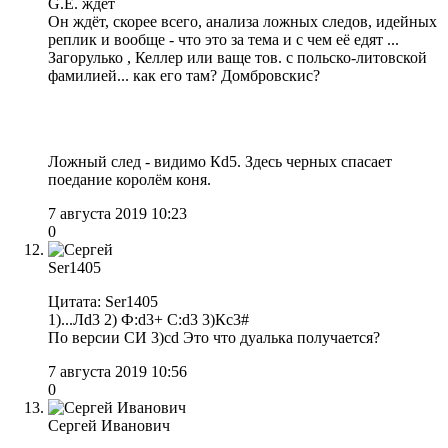
G.E. ждёт
Он ждёт, скорее всего, анализа ложных следов, идейных
реплик и вообще - что это за тема и с чем её едят ...
Загорулько , Келлер или ваще тов. с польско-литовской
фамилией... как его там? Домбровскис?
Ложный след - видимо Кd5. Здесь черных спасает
поедание королём коня.
7 августа 2019 10:23
0
Ser1405
Цитата: Ser1405
1)...Лd3 2) Ф:d3+ C:d3 3)Кс3#
По версии СИ 3)cd Это что дуалька получается?
7 августа 2019 10:56
0
Сергей Иванович