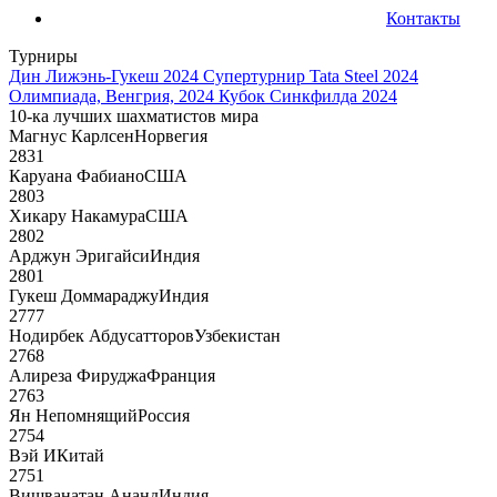
Контакты
Турниры
Дин Лижэнь-Гукеш 2024
Супертурнир Tata Steel 2024
Олимпиада, Венгрия, 2024
Кубок Синкфилда 2024
10-ка лучших шахматистов мира
Магнус Карлсен
Норвегия
2831
Каруана Фабиано
США
2803
Хикару Накамура
США
2802
Арджун Эригайси
Индия
2801
Гукеш Доммараджу
Индия
2777
Нодирбек Абдусатторов
Узбекистан
2768
Алиреза Фируджа
Франция
2763
Ян Непомнящий
Россия
2754
Вэй И
Китай
2751
Вишванатан Ананд
Индия