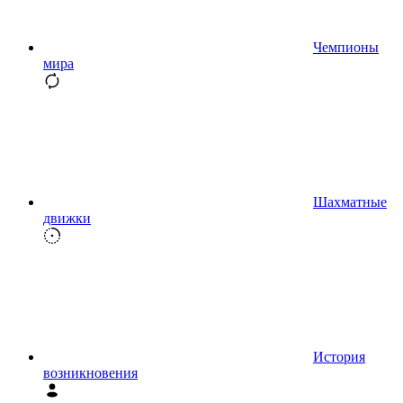
Чемпионы
мира
Шахматные
движки
История
возникновения