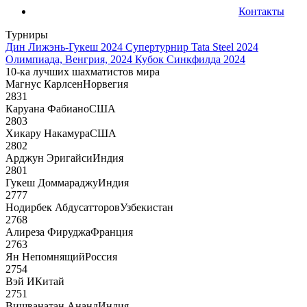
Контакты
Турниры
Дин Лижэнь-Гукеш 2024
Супертурнир Tata Steel 2024
Олимпиада, Венгрия, 2024
Кубок Синкфилда 2024
10-ка лучших шахматистов мира
Магнус Карлсен
Норвегия
2831
Каруана Фабиано
США
2803
Хикару Накамура
США
2802
Арджун Эригайси
Индия
2801
Гукеш Доммараджу
Индия
2777
Нодирбек Абдусатторов
Узбекистан
2768
Алиреза Фируджа
Франция
2763
Ян Непомнящий
Россия
2754
Вэй И
Китай
2751
Вишванатан Ананд
Индия