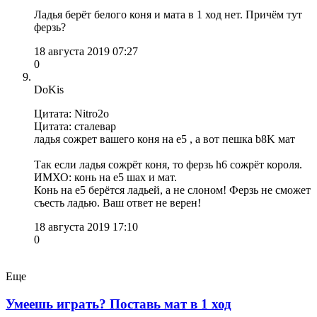
Ладья берёт белого коня и мата в 1 ход нет. Причём тут
ферзь?
18 августа 2019 07:27
0
DoKis
Цитата: Nitro2o
Цитата: сталевар
ладья сожрет вашего коня на е5 , а вот пешка b8K мат
Так если ладья сожрёт коня, то ферзь h6 сожрёт короля.
ИМХО: конь на е5 шах и мат.
Конь на е5 берётся ладьей, а не слоном! Ферзь не сможет
съесть ладью. Ваш ответ не верен!
18 августа 2019 17:10
0
Еще
Умеешь играть? Поставь мат в 1 ход