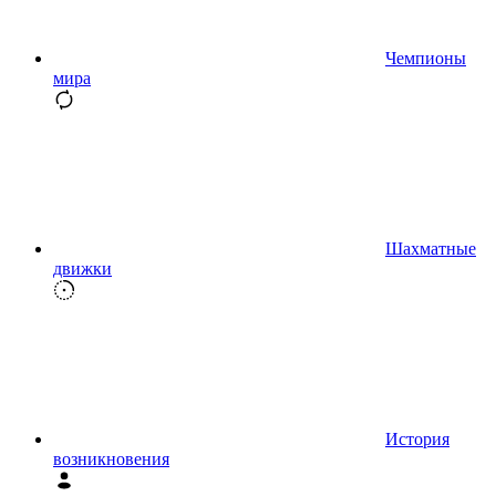
Чемпионы
мира
Шахматные
движки
История
возникновения