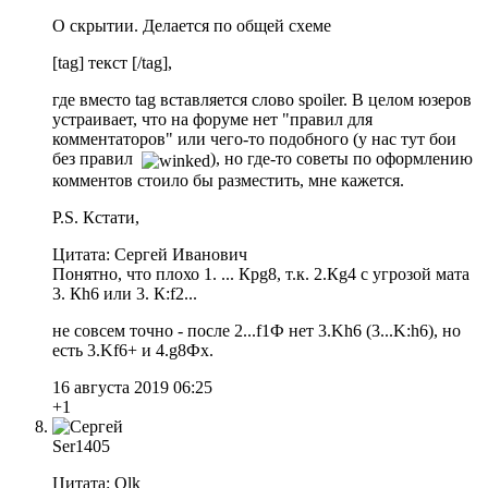
О скрытии. Делается по общей схеме
[tag] текст [/tag],
где вместо tag вставляется слово spoiler. В целом юзеров
устраивает, что на форуме нет "правил для
комментаторов" или чего-то подобного (у нас тут бои
без правил
), но где-то советы по оформлению
комментов стоило бы разместить, мне кажется.
P.S. Кстати,
Цитата: Сергей Иванович
Понятно, что плохо 1. ... Крg8, т.к. 2.Кg4 с угрозой мата
3. Кh6 или 3. К:f2...
не совсем точно - после 2...f1Ф нет 3.Kh6 (3...K:h6), но
есть 3.Kf6+ и 4.g8Фx.
16 августа 2019 06:25
+1
Ser1405
Цитата: Olk