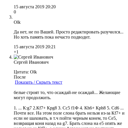
15 августа 2019 20:20
0
Olk
Да нет, не по Вашей. Просто редактировать разучился...
Но хоть память пока нечасто подводит.
15 августа 2019 20:21
+1
Сергей Иванович
Цитата: Olk
После
Показать / Скрыть текст
белые строят то, что осаждай-не осаждай... Желающие
могут продолжить.
1. ... К:g7 2.Кf7+ Крg8 3. Сс5 f1Ф 4. Кh6+ Крh8 5. Сd6 ...
Почти все. На этом поле слона брать нельзя из-за Кf7+ и
если не шаховать, в т.ч пойти черным конем, то Се5,
возвращая коня назад на g7. Брать слона на е5 опять же