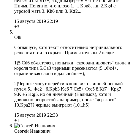
нельзя из-за Кf7+, а одним ферзем мат не поставить.
Ничья. Понятно, что плохо 1. ... Крg8, т.к. 2.Кg4 с
угрозой мата 3. Кh6 или 3. К:f2...
15 августа 2019 22:19
+3
Olk
Соглашусь, хотя текст относительно нетривиального
решения стоило скрыть. Примечательны 2 вещи:
1)5.Cd6 обязателен, попытки "скоординировать" слона и
короля типа 5.Сa3 черными пресекаются (5...Фс4+,
ограничивая слона в дальнейшем);
2)Черные могут перейти в коневик с лишней пешкой
путем 5...Фe2+ 6.Крb3 Ke6 7.Сe5+ Ф:e5 8.Kf7+ Крg7
9.K:e5 K:g5, но он ничейный (Налимов), хотя и
довольно непростой - например, после "дерзкого"
10.Крa2?? черные выиграют (10...h5).
15 августа 2019 22:33
+1
Сергей Иванович