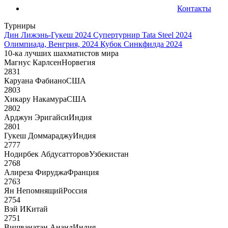
Контакты
Турниры
Дин Лижэнь-Гукеш 2024
Супертурнир Tata Steel 2024
Олимпиада, Венгрия, 2024
Кубок Синкфилда 2024
10-ка лучших шахматистов мира
Магнус Карлсен
Норвегия
2831
Каруана Фабиано
США
2803
Хикару Накамура
США
2802
Арджун Эригайси
Индия
2801
Гукеш Доммараджу
Индия
2777
Нодирбек Абдусатторов
Узбекистан
2768
Алиреза Фируджа
Франция
2763
Ян Непомнящий
Россия
2754
Вэй И
Китай
2751
Вишванатан Ананд
Индия