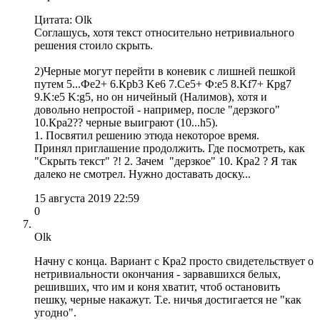
Цитата: Olk
Соглашусь, хотя текст относительно нетривиального
решения стоило скрыть.
2)Черные могут перейти в коневик с лишней пешкой
путем 5...Фe2+ 6.Крb3 Ke6 7.Сe5+ Ф:e5 8.Kf7+ Крg7
9.K:e5 K:g5, но он ничейный (Налимов), хотя и
довольно непростой - например, после "дерзкого"
10.Крa2?? черные выиграют (10...h5).
1. Посвятил решению этюда некоторое время.
Принял приглашение продолжить. Где посмотреть, как
"Скрыть текст" ?! 2. Зачем "дерзкое" 10. Крa2 ? Я так
далеко не смотрел. Нужно доставать доску...
15 августа 2019 22:59
0
Olk
Начну с конца. Вариант с Крa2 просто свидетельствует о
нетривиальности окончания - зарвавшихся белых,
решивших, что им и коня хватит, чтоб остановить
пешку, черные накажут. Т.е. ничья достигается не "как
угодно".