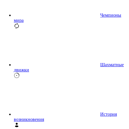
Чемпионы
мира
Шахматные
движки
История
возникновения