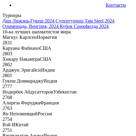
Контакты
Турниры
Дин Лижэнь-Гукеш 2024
Супертурнир Tata Steel 2024
Олимпиада, Венгрия, 2024
Кубок Синкфилда 2024
10-ка лучших шахматистов мира
Магнус Карлсен
Норвегия
2831
Каруана Фабиано
США
2803
Хикару Накамура
США
2802
Арджун Эригайси
Индия
2801
Гукеш Доммараджу
Индия
2777
Нодирбек Абдусатторов
Узбекистан
2768
Алиреза Фируджа
Франция
2763
Ян Непомнящий
Россия
2754
Вэй И
Китай
2751
Вишванатан Ананд
Индия