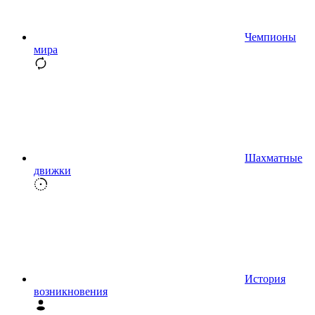
Чемпионы
мира
Шахматные
движки
История
возникновения