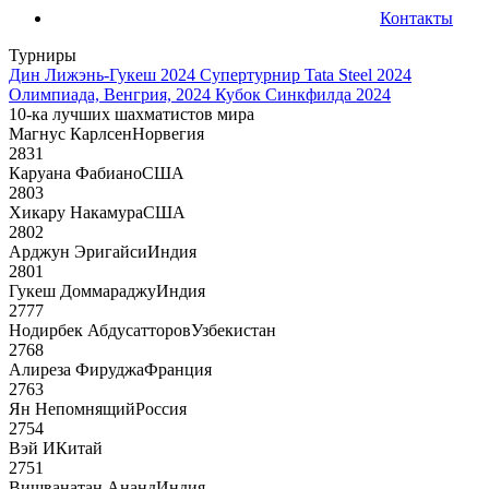
Контакты
Турниры
Дин Лижэнь-Гукеш 2024
Супертурнир Tata Steel 2024
Олимпиада, Венгрия, 2024
Кубок Синкфилда 2024
10-ка лучших шахматистов мира
Магнус Карлсен
Норвегия
2831
Каруана Фабиано
США
2803
Хикару Накамура
США
2802
Арджун Эригайси
Индия
2801
Гукеш Доммараджу
Индия
2777
Нодирбек Абдусатторов
Узбекистан
2768
Алиреза Фируджа
Франция
2763
Ян Непомнящий
Россия
2754
Вэй И
Китай
2751
Вишванатан Ананд
Индия