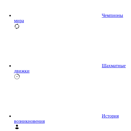
Чемпионы
мира
Шахматные
движки
История
возникновения