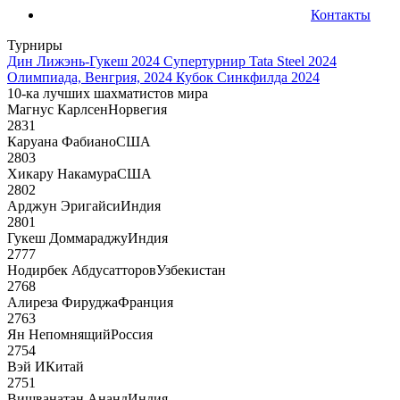
Контакты
Турниры
Дин Лижэнь-Гукеш 2024
Супертурнир Tata Steel 2024
Олимпиада, Венгрия, 2024
Кубок Синкфилда 2024
10-ка лучших шахматистов мира
Магнус Карлсен
Норвегия
2831
Каруана Фабиано
США
2803
Хикару Накамура
США
2802
Арджун Эригайси
Индия
2801
Гукеш Доммараджу
Индия
2777
Нодирбек Абдусатторов
Узбекистан
2768
Алиреза Фируджа
Франция
2763
Ян Непомнящий
Россия
2754
Вэй И
Китай
2751
Вишванатан Ананд
Индия