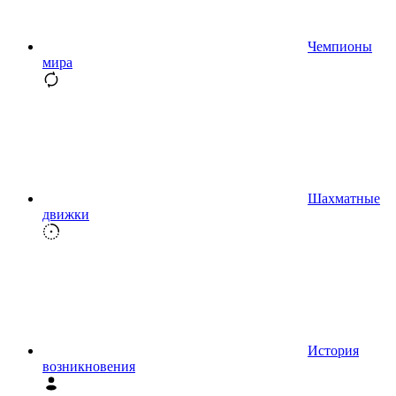
Чемпионы
мира
Шахматные
движки
История
возникновения