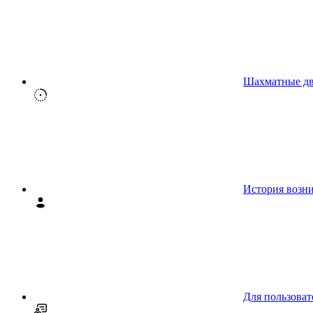
Шахматные д
История возн
Для пользоват