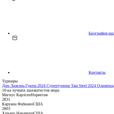
Биография ша
Контакты
Турниры
Дин Лижэнь-Гукеш 2024
Супертурнир Tata Steel 2024
Олимпиад
10-ка лучших шахматистов мира
Магнус Карлсен
Норвегия
2831
Каруана Фабиано
США
2803
Хикару Накамура
США