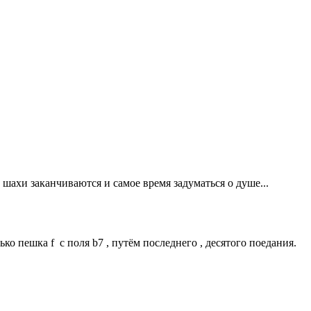
 шахи заканчиваются и самое время задуматься о душе...
о пешка f с поля b7 , путём последнего , десятого поедания.