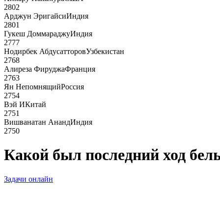
2802
Арджун Эригайси
Индия
2801
Гукеш Доммараджу
Индия
2777
Нодирбек Абдусатторов
Узбекистан
2768
Алиреза Фируджа
Франция
2763
Ян Непомнящий
Россия
2754
Вэй И
Китай
2751
Вишванатан Ананд
Индия
2750
Какой был последний ход бел
Задачи онлайн