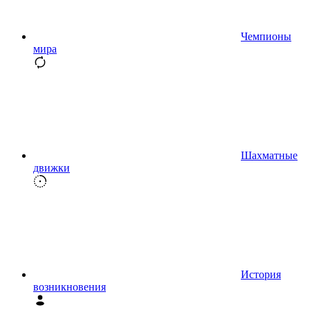
Чемпионы
мира
Шахматные
движки
История
возникновения