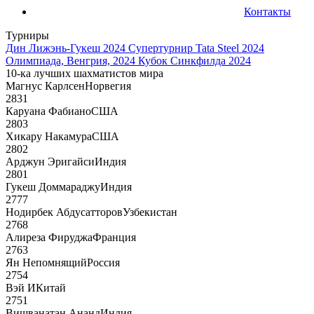
Контакты
Турниры
Дин Лижэнь-Гукеш 2024
Супертурнир Tata Steel 2024
Олимпиада, Венгрия, 2024
Кубок Синкфилда 2024
10-ка лучших шахматистов мира
Магнус Карлсен
Норвегия
2831
Каруана Фабиано
США
2803
Хикару Накамура
США
2802
Арджун Эригайси
Индия
2801
Гукеш Доммараджу
Индия
2777
Нодирбек Абдусатторов
Узбекистан
2768
Алиреза Фируджа
Франция
2763
Ян Непомнящий
Россия
2754
Вэй И
Китай
2751
Вишванатан Ананд
Индия