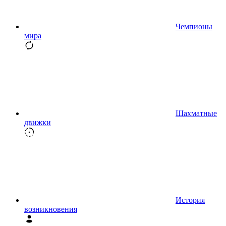
Чемпионы
мира
Шахматные
движки
История
возникновения