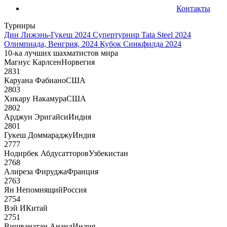
Контакты
Турниры
Дин Лижэнь-Гукеш 2024
Супертурнир Tata Steel 2024
Олимпиада, Венгрия, 2024
Кубок Синкфилда 2024
10-ка лучших шахматистов мира
Магнус Карлсен
Норвегия
2831
Каруана Фабиано
США
2803
Хикару Накамура
США
2802
Арджун Эригайси
Индия
2801
Гукеш Доммараджу
Индия
2777
Нодирбек Абдусатторов
Узбекистан
2768
Алиреза Фируджа
Франция
2763
Ян Непомнящий
Россия
2754
Вэй И
Китай
2751
Вишванатан Ананд
Индия