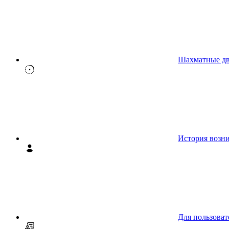
Шахматные д
История возн
Для пользоват