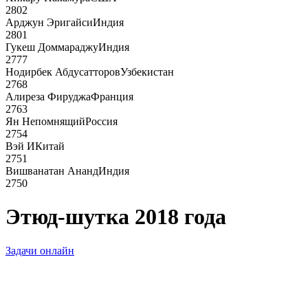
2802
Арджун Эригайси
Индия
2801
Гукеш Доммараджу
Индия
2777
Нодирбек Абдусатторов
Узбекистан
2768
Алиреза Фируджа
Франция
2763
Ян Непомнящий
Россия
2754
Вэй И
Китай
2751
Вишванатан Ананд
Индия
2750
Этюд-шутка 2018 года
Задачи онлайн