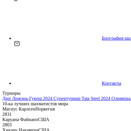
Биография ша
Контакты
Турниры
Дин Лижэнь-Гукеш 2024
Супертурнир Tata Steel 2024
Олимпиад
10-ка лучших шахматистов мира
Магнус Карлсен
Норвегия
2831
Каруана Фабиано
США
2803
Хикару Накамура
США