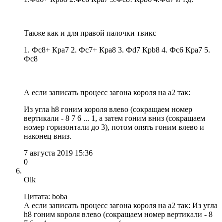
Также как и для правой палочки твикс
1. Фc8+ Крa7 2. Фc7+ Крa8 3. Фd7 Крb8 4. Фc6 Крa7 5.
Фc8
А если записать процесс загона короля на a2 так:
Из угла h8 гоним короля влево (сокращаем номер
вертикали - 8 7 6 ... 1, а затем гоним вниз (сокращаем
номер горизонтали до 3), потом опять гоним влево и
наконец вниз.
7 августа 2019 15:36
0
Olk
Цитата: boba
А если записать процесс загона короля на a2 так: Из угла
h8 гоним короля влево (сокращаем номер вертикали - 8