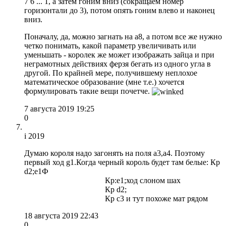
7 6 ... 1, а затем гоним вниз (сокращаем номер
горизонтали до 3), потом опять гоним влево и наконец
вниз.
Поначалу, да, можно загнать на a8, а потом все же нужно
четко понимать, какой параметр увеличивать или
уменьшать - королек же может изображать зайца и при
неграмотных действиях ферзя бегать из одного угла в
другой. По крайней мере, получившему неплохое
математическое образование (мне т.е.) хочется
формулировать такие вещи почетче.
7 августа 2019 19:25
0
i 2019
Думаю короля надо загонять на поля а3,а4. Поэтому
первый ход g1.Когда черный король будет там белые: Кр
d2;е1Ф
Кр:е1;ход слоном шах
Кр d2;
Кр c3 и тут похоже мат рядом
18 августа 2019 22:43
0