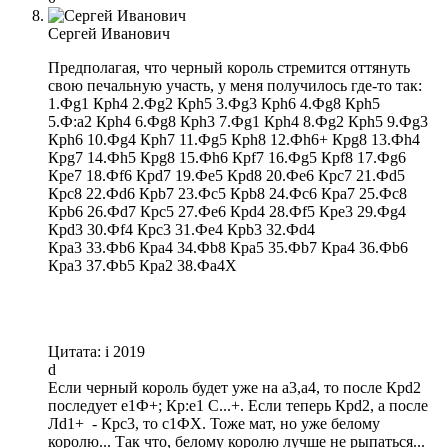
Сергей Иванович
Предполагая, что черный король стремится оттянуть
свою печальную участь, у меня получилось где-то так:
1.Фg1 Крh4 2.Фg2 Крh5 3.Фg3 Крh6 4.Фg8 Крh5
5.Ф:а2 Крh4 6.Фg8 Крh3 7.Фg1 Крh4 8.Фg2 Крh5 9.Фg3
Крh6 10.Фg4 Крh7 11.Фg5 Крh8 12.Фh6+ Крg8 13.Фh4
Крg7 14.Фh5 Крg8 15.Фh6 Крf7 16.Фg5 Крf8 17.Фg6
Кре7 18.Фf6 Крd7 19.Фе5 Крd8 20.Фе6 Крс7 21.Фd5
Крс8 22.Фd6 Крb7 23.Фc5 Крb8 24.Фc6 Кра7 25.Фс8
Крb6 26.Фd7 Крс5 27.Фе6 Крd4 28.Фf5 Кре3 29.Фg4
Крd3 30.Фf4 Крс3 31.Фе4 Крb3 32.Фd4
Кра3 33.Фb6 Кра4 34.Фb8 Кра5 35.Фb7 Кра4 36.Фb6
Кра3 37.Фb5 Кра2 38.Фа4Х
Цитата: i 2019
d
Если черный король будет уже на а3,а4, то после Крd2
последует е1Ф+; Кр:е1 С...+. Если теперь Крd2, а после
Лd1+ - Крс3, то с1ФХ. Тоже мат, но уже белому
королю... Так что, белому королю лучше не рыпаться...