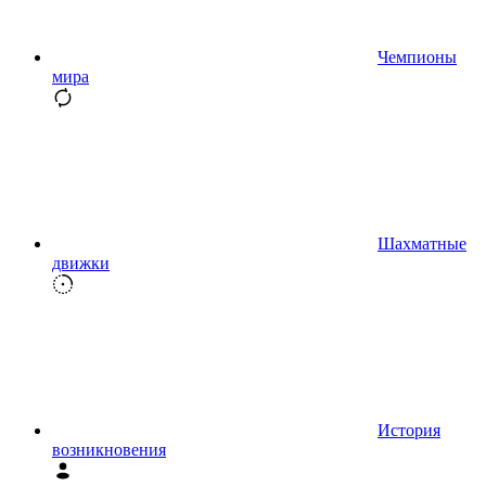
Чемпионы
мира
Шахматные
движки
История
возникновения