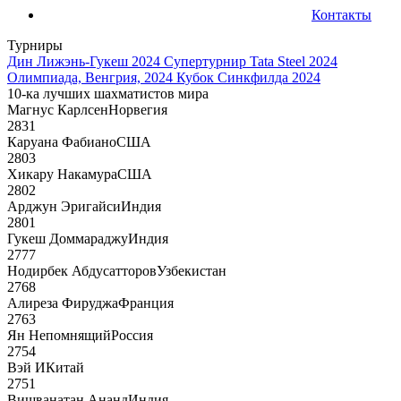
Контакты
Турниры
Дин Лижэнь-Гукеш 2024
Супертурнир Tata Steel 2024
Олимпиада, Венгрия, 2024
Кубок Синкфилда 2024
10-ка лучших шахматистов мира
Магнус Карлсен
Норвегия
2831
Каруана Фабиано
США
2803
Хикару Накамура
США
2802
Арджун Эригайси
Индия
2801
Гукеш Доммараджу
Индия
2777
Нодирбек Абдусатторов
Узбекистан
2768
Алиреза Фируджа
Франция
2763
Ян Непомнящий
Россия
2754
Вэй И
Китай
2751
Вишванатан Ананд
Индия