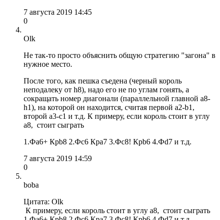
7 августа 2019 14:45
0
Olk
Не так-то просто объяснить общую стратегию "загона" в
нужное место.
После того, как пешка съедена (черный король
неподалеку от h8), надо его не по углам гонять, а
сокращать номер диагонали (параллельной главной a8-
h1), на которой он находится, считая первой a2-b1,
второй a3-c1 и т.д. К примеру, если король стоит в углу
a8, стоит сыграть
1.Фa6+ Крb8 2.Фс6 Крa7 3.Фс8! Крb6 4.Фd7 и т.д.
7 августа 2019 14:59
0
boba
Цитата: Olk
К примеру, если король стоит в углу a8, стоит сыграть
1.Фa6+ Крb8 2.Фс6 Крa7 3.Фс8! Крb6 4.Фd7 и т.д.