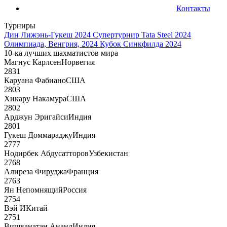
Контакты
Турниры
Дин Лижэнь-Гукеш 2024
Супертурнир Tata Steel 2024
Олимпиада, Венгрия, 2024
Кубок Синкфилда 2024
10-ка лучших шахматистов мира
Магнус Карлсен
Норвегия
2831
Каруана Фабиано
США
2803
Хикару Накамура
США
2802
Арджун Эригайси
Индия
2801
Гукеш Доммараджу
Индия
2777
Нодирбек Абдусатторов
Узбекистан
2768
Алиреза Фируджа
Франция
2763
Ян Непомнящий
Россия
2754
Вэй И
Китай
2751
Вишванатан Ананд
Индия