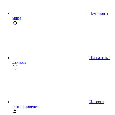
Чемпионы
мира
Шахматные
движки
История
возникновения