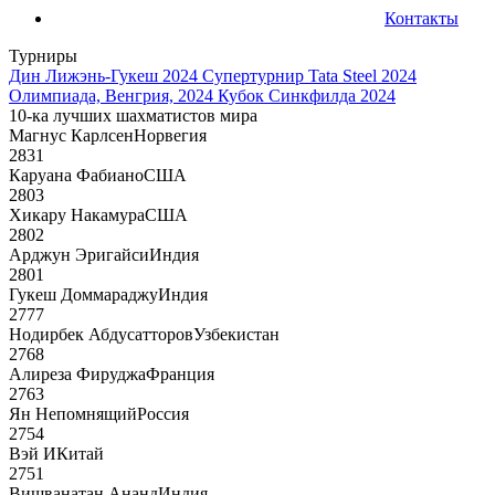
Контакты
Турниры
Дин Лижэнь-Гукеш 2024
Супертурнир Tata Steel 2024
Олимпиада, Венгрия, 2024
Кубок Синкфилда 2024
10-ка лучших шахматистов мира
Магнус Карлсен
Норвегия
2831
Каруана Фабиано
США
2803
Хикару Накамура
США
2802
Арджун Эригайси
Индия
2801
Гукеш Доммараджу
Индия
2777
Нодирбек Абдусатторов
Узбекистан
2768
Алиреза Фируджа
Франция
2763
Ян Непомнящий
Россия
2754
Вэй И
Китай
2751
Вишванатан Ананд
Индия