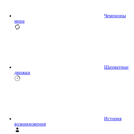
Чемпионы
мира
Шахматные
движки
История
возникновения