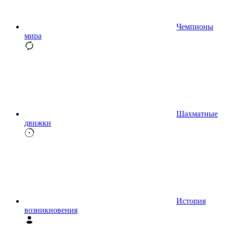
Чемпионы
мира
Шахматные
движки
История
возникновения