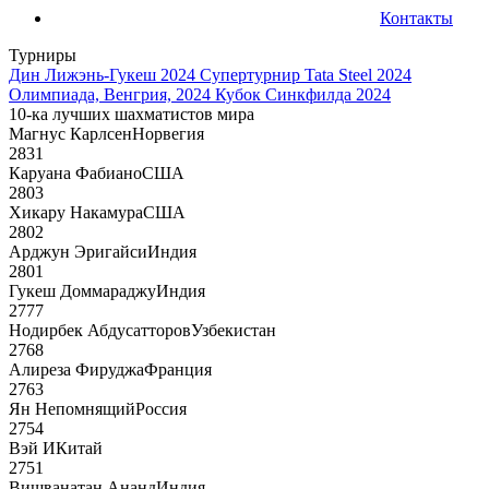
Контакты
Турниры
Дин Лижэнь-Гукеш 2024
Супертурнир Tata Steel 2024
Олимпиада, Венгрия, 2024
Кубок Синкфилда 2024
10-ка лучших шахматистов мира
Магнус Карлсен
Норвегия
2831
Каруана Фабиано
США
2803
Хикару Накамура
США
2802
Арджун Эригайси
Индия
2801
Гукеш Доммараджу
Индия
2777
Нодирбек Абдусатторов
Узбекистан
2768
Алиреза Фируджа
Франция
2763
Ян Непомнящий
Россия
2754
Вэй И
Китай
2751
Вишванатан Ананд
Индия