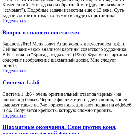
Каменецкий. Это задача на обратный мат (другое название
"самомат"). Подобные задачи известны еще с 13 века. Суть
задачи состоит в том, что нужно вынудить противника
Поделиться
Вопрос от нашего посетителя
Здравствуйте! Меня зовут Анастасия, я искусствовед, к.ф.н.
Сейчас занимаюсь анализом картины советского художника
В.Е. Попкова "Бригада отдыхает" (1965). Фрагмент картины
содержит изображение шахматный доски. Мне следует
понять,
Поделиться
Система 1...b6
Система 1...b6 - очень оригинальный ответ за черных - на
любой ход белых. Черные фианкетируют двух слонов, коней
выводят также на 7-ю горизонталь, двигают пешки на а6,h6,e6
и d6. Получается крепость, которую сложно пробить.
Поделиться
Шахматные окончания. Слон против коня,
ладья против легкой фигуры