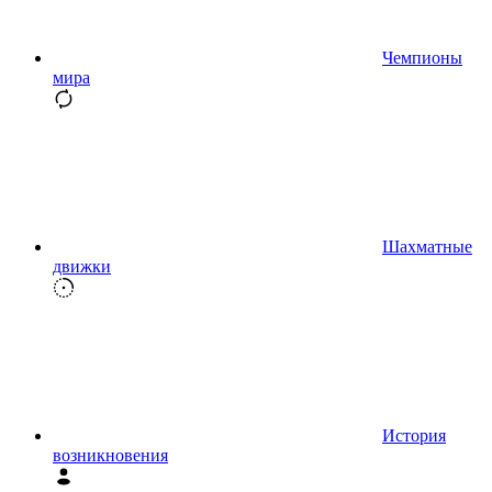
Чемпионы
мира
Шахматные
движки
История
возникновения