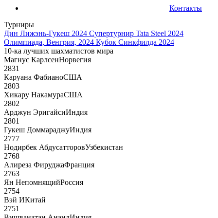
Контакты
Турниры
Дин Лижэнь-Гукеш 2024
Супертурнир Tata Steel 2024
Олимпиада, Венгрия, 2024
Кубок Синкфилда 2024
10-ка лучших шахматистов мира
Магнус Карлсен
Норвегия
2831
Каруана Фабиано
США
2803
Хикару Накамура
США
2802
Арджун Эригайси
Индия
2801
Гукеш Доммараджу
Индия
2777
Нодирбек Абдусатторов
Узбекистан
2768
Алиреза Фируджа
Франция
2763
Ян Непомнящий
Россия
2754
Вэй И
Китай
2751
Вишванатан Ананд
Индия