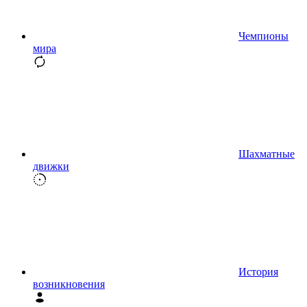
Чемпионы
мира
Шахматные
движки
История
возникновения