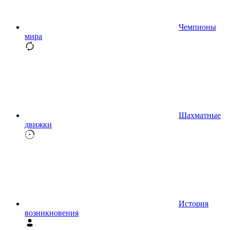
Чемпионы
мира
Шахматные
движки
История
возникновения