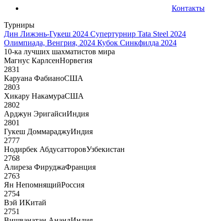
Контакты
Турниры
Дин Лижэнь-Гукеш 2024
Супертурнир Tata Steel 2024
Олимпиада, Венгрия, 2024
Кубок Синкфилда 2024
10-ка лучших шахматистов мира
Магнус Карлсен
Норвегия
2831
Каруана Фабиано
США
2803
Хикару Накамура
США
2802
Арджун Эригайси
Индия
2801
Гукеш Доммараджу
Индия
2777
Нодирбек Абдусатторов
Узбекистан
2768
Алиреза Фируджа
Франция
2763
Ян Непомнящий
Россия
2754
Вэй И
Китай
2751
Вишванатан Ананд
Индия