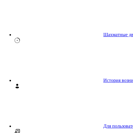
Шахматные д
История возн
Для пользоват