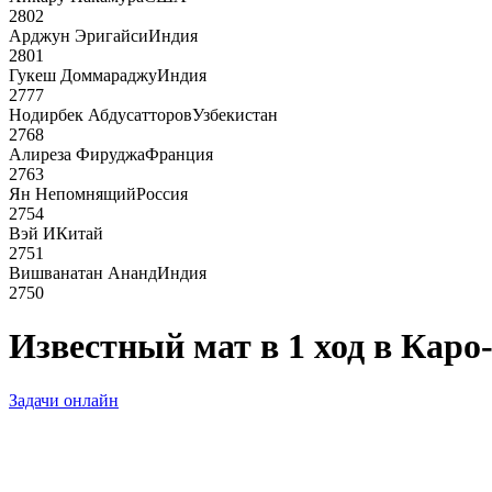
2802
Арджун Эригайси
Индия
2801
Гукеш Доммараджу
Индия
2777
Нодирбек Абдусатторов
Узбекистан
2768
Алиреза Фируджа
Франция
2763
Ян Непомнящий
Россия
2754
Вэй И
Китай
2751
Вишванатан Ананд
Индия
2750
Известный мат в 1 ход в Каро
Задачи онлайн