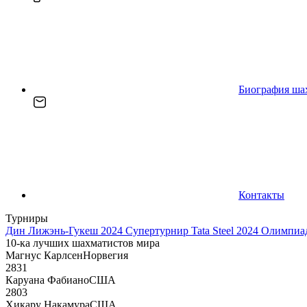
Биография ша
Контакты
Турниры
Дин Лижэнь-Гукеш 2024
Супертурнир Tata Steel 2024
Олимпиад
10-ка лучших шахматистов мира
Магнус Карлсен
Норвегия
2831
Каруана Фабиано
США
2803
Хикару Накамура
США