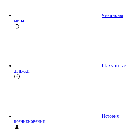
Чемпионы
мира
Шахматные
движки
История
возникновения