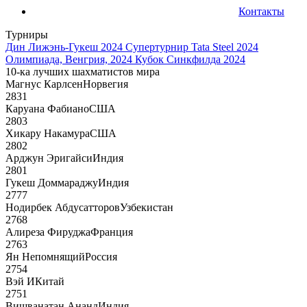
Контакты
Турниры
Дин Лижэнь-Гукеш 2024
Супертурнир Tata Steel 2024
Олимпиада, Венгрия, 2024
Кубок Синкфилда 2024
10-ка лучших шахматистов мира
Магнус Карлсен
Норвегия
2831
Каруана Фабиано
США
2803
Хикару Накамура
США
2802
Арджун Эригайси
Индия
2801
Гукеш Доммараджу
Индия
2777
Нодирбек Абдусатторов
Узбекистан
2768
Алиреза Фируджа
Франция
2763
Ян Непомнящий
Россия
2754
Вэй И
Китай
2751
Вишванатан Ананд
Индия