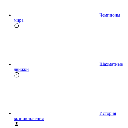
Чемпионы
мира
Шахматные
движки
История
возникновения