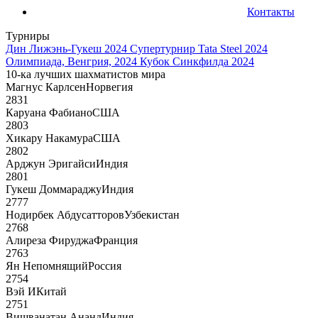
Контакты
Турниры
Дин Лижэнь-Гукеш 2024
Супертурнир Tata Steel 2024
Олимпиада, Венгрия, 2024
Кубок Синкфилда 2024
10-ка лучших шахматистов мира
Магнус Карлсен
Норвегия
2831
Каруана Фабиано
США
2803
Хикару Накамура
США
2802
Арджун Эригайси
Индия
2801
Гукеш Доммараджу
Индия
2777
Нодирбек Абдусатторов
Узбекистан
2768
Алиреза Фируджа
Франция
2763
Ян Непомнящий
Россия
2754
Вэй И
Китай
2751
Вишванатан Ананд
Индия