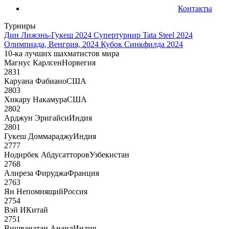
Контакты
Турниры
Дин Лижэнь-Гукеш 2024
Супертурнир Tata Steel 2024
Олимпиада, Венгрия, 2024
Кубок Синкфилда 2024
10-ка лучших шахматистов мира
Магнус Карлсен
Норвегия
2831
Каруана Фабиано
США
2803
Хикару Накамура
США
2802
Арджун Эригайси
Индия
2801
Гукеш Доммараджу
Индия
2777
Нодирбек Абдусатторов
Узбекистан
2768
Алиреза Фируджа
Франция
2763
Ян Непомнящий
Россия
2754
Вэй И
Китай
2751
Вишванатан Ананд
Индия