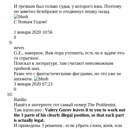
И трезвым был только судья, у которого язва. Поэтому
он заметил безобразие и отодвинул пешку назад.
С Новым Годом!
1 января 2020 10:56
0
neves
G.E., наверное, Вам пора уточнить, есть ли в задаче что-
то серьезное.
Поискал в литературе, там считают невозможным
тройной шах.
Разве что с фантастическими фигурами, но это уже не
шахматы.
3 января 2020 07:23
0
Basilio
Нашёл в интернете тот самый номер The Problemist.
Там написано :
Valery Gurov leaves it to you to work out
the 3 parts of his clearly illegal position, so that each part
is actually lega
l.
И приведены 3 решения - если убрать слона, коня, или