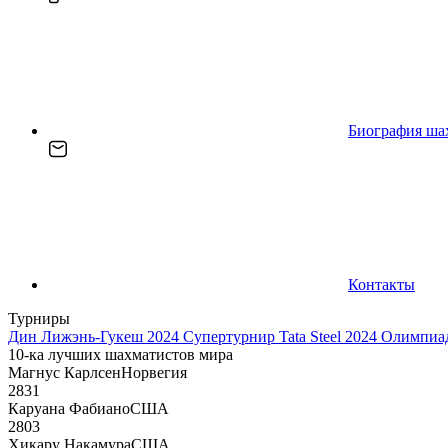
Биография ша
Контакты
Турниры
Дин Лижэнь-Гукеш 2024
Супертурнир Tata Steel 2024
Олимпиад
10-ка лучших шахматистов мира
Магнус Карлсен
Норвегия
2831
Каруана Фабиано
США
2803
Хикару Накамура
США