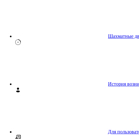
Шахматные д
История возн
Для пользоват