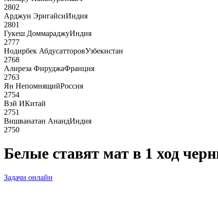
2802
Арджун Эригайси
Индия
2801
Гукеш Доммараджу
Индия
2777
Нодирбек Абдусатторов
Узбекистан
2768
Алиреза Фируджа
Франция
2763
Ян Непомнящий
Россия
2754
Вэй И
Китай
2751
Вишванатан Ананд
Индия
2750
Белые ставят мат в 1 ход чер
Задачи онлайн