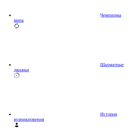
Чемпионы
мира
Шахматные
движки
История
возникновения