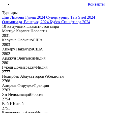
Контакты
Турниры
Дин Лижэнь-Гукеш 2024
Супертурнир Tata Steel 2024
Олимпиада, Венгрия, 2024
Кубок Синкфилда 2024
10-ка лучших шахматистов мира
Магнус Карлсен
Норвегия
2831
Каруана Фабиано
США
2803
Хикару Накамура
США
2802
Арджун Эригайси
Индия
2801
Гукеш Доммараджу
Индия
2777
Нодирбек Абдусатторов
Узбекистан
2768
Алиреза Фируджа
Франция
2763
Ян Непомнящий
Россия
2754
Вэй И
Китай
2751
Вишванатан Ананд
Индия