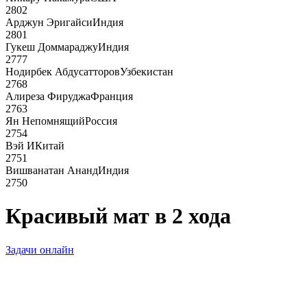
2802
Арджун Эригайси
Индия
2801
Гукеш Доммараджу
Индия
2777
Нодирбек Абдусатторов
Узбекистан
2768
Алиреза Фируджа
Франция
2763
Ян Непомнящий
Россия
2754
Вэй И
Китай
2751
Вишванатан Ананд
Индия
2750
Красивый мат в 2 хода
Задачи онлайн