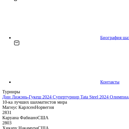
Биография ша
Контакты
Турниры
Дин Лижэнь-Гукеш 2024
Супертурнир Tata Steel 2024
Олимпиад
10-ка лучших шахматистов мира
Магнус Карлсен
Норвегия
2831
Каруана Фабиано
США
2803
Хикару Накамура
США