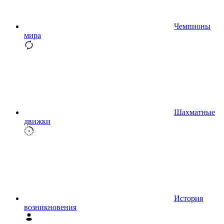
Чемпионы
мира
Шахматные
движки
История
возникновения