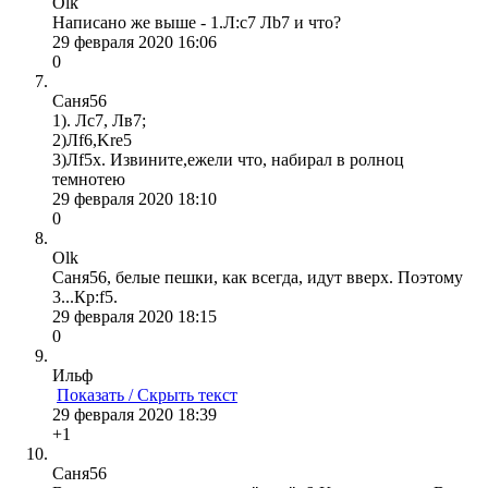
Olk
Написано же выше - 1.Л:с7 Лb7 и что?
29 февраля 2020 16:06
0
Саня56
1). Лс7, Лв7;
2)Лf6,Kre5
3)Лf5х. Извините,ежели что, набирал в ролноц
темнотею
29 февраля 2020 18:10
0
Olk
Саня56, белые пешки, как всегда, идут вверх. Поэтому
3...Кр:f5.
29 февраля 2020 18:15
0
Ильф
Показать / Скрыть текст
29 февраля 2020 18:39
+1
Саня56