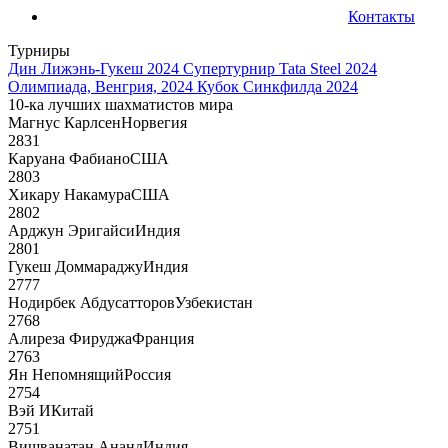
Контакты
Турниры
Дин Лижэнь-Гукеш 2024
Супертурнир Tata Steel 2024
Олимпиада, Венгрия, 2024
Кубок Синкфилда 2024
10-ка лучших шахматистов мира
Магнус Карлсен
Норвегия
2831
Каруана Фабиано
США
2803
Хикару Накамура
США
2802
Арджун Эригайси
Индия
2801
Гукеш Доммараджу
Индия
2777
Нодирбек Абдусатторов
Узбекистан
2768
Алиреза Фируджа
Франция
2763
Ян Непомнящий
Россия
2754
Вэй И
Китай
2751
Вишванатан Ананд
Индия