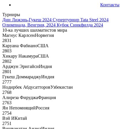
Контакты
Турниры
Дин Лижэнь-Гукеш 2024
Супертурнир Tata Steel 2024
Олимпиада, Венгрия, 2024
Кубок Синкфилда 2024
10-ка лучших шахматистов мира
Магнус Карлсен
Норвегия
2831
Каруана Фабиано
США
2803
Хикару Накамура
США
2802
Арджун Эригайси
Индия
2801
Гукеш Доммараджу
Индия
2777
Нодирбек Абдусатторов
Узбекистан
2768
Алиреза Фируджа
Франция
2763
Ян Непомнящий
Россия
2754
Вэй И
Китай
2751
Вишванатан Ананд
Индия