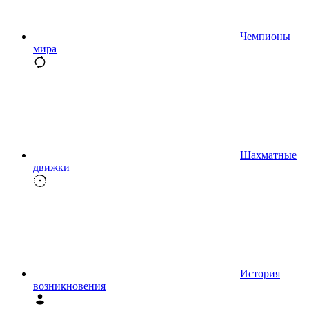
Чемпионы
мира
Шахматные
движки
История
возникновения