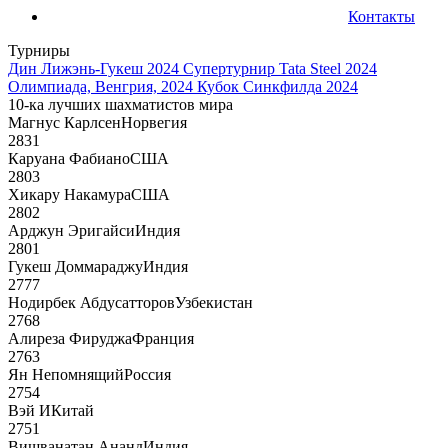
Контакты
Турниры
Дин Лижэнь-Гукеш 2024
Супертурнир Tata Steel 2024
Олимпиада, Венгрия, 2024
Кубок Синкфилда 2024
10-ка лучших шахматистов мира
Магнус Карлсен
Норвегия
2831
Каруана Фабиано
США
2803
Хикару Накамура
США
2802
Арджун Эригайси
Индия
2801
Гукеш Доммараджу
Индия
2777
Нодирбек Абдусатторов
Узбекистан
2768
Алиреза Фируджа
Франция
2763
Ян Непомнящий
Россия
2754
Вэй И
Китай
2751
Вишванатан Ананд
Индия