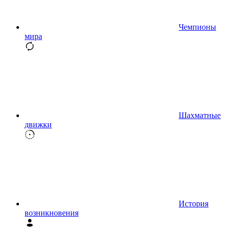
Чемпионы
мира
Шахматные
движки
История
возникновения