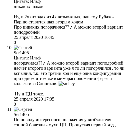
Цитата: Ильф
никаких шахов
Ну, в 2х отходах из 4х возможных, нашему Рубахе-
Парню ставится шах вторым ходом
Про никаких погорячился??‍♂️ А можно второй вариант
поподробней
25 апреля 2020 16:45
0
Ser1405
Цитата: Ильф
погорячился??‍♂️ А можно второй вариант поподробней
насчёт второго варианта уже я то ли погорячился , то ли
вспылил, т.к. это третий ход и ещё одна конфигурация
при одном и том же взаиморасположении ферзя и
коллектива Слоников.
Ну и ЦЦ тоже.
25 апреля 2020 17:05
0
Ser1405
По поводу интересного положения у возбудителя
сонной болезни - мухи ЦЦ. Пропуская первый ход ,