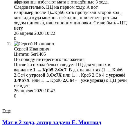
африканцы избегают мата в отведённые 3 хода.
Следовательно, ЦЦ на первом ходу. А вот,
например,после 1)...Крb6 хоть пропускай второй ход ,
хоть иди куда можно - всё одно , прилетает третьим
ходом циновка, или синоним циновки. Стало быть - ЦЦ
нету.
26 апреля 2020 10:22
0
Сергей Иванович
Цитата: Ser1405
По поводу интересного положения
После 2-го хода белых следует ЦЦ для черных в
варианте
1. ... Крb5 2.Фс7
. В др. вариантах (1. ... Крb6
2.Сс4 с
угрозой 3.Фс7Х
или 1. ... Крс6 2.Сb 4 с
угрозой
3.Фb7Х
или 1. ... Кр:d6
2.Cb4+ - уже угроза
) о ЦЦ речи
не идет.
26 апреля 2020 10:47
0
Еще
Мат в 2 хода, автор задачи Е. Монтвид