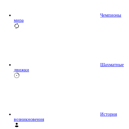
Чемпионы
мира
Шахматные
движки
История
возникновения