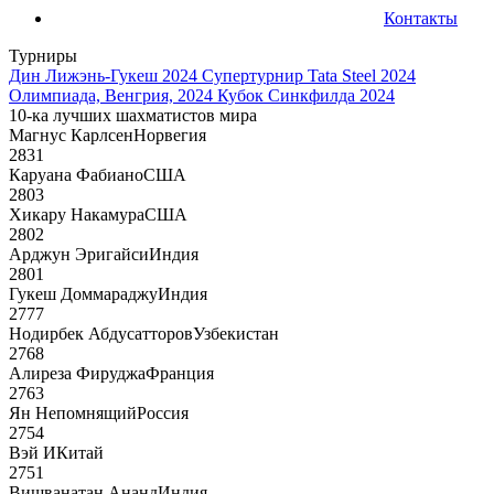
Контакты
Турниры
Дин Лижэнь-Гукеш 2024
Супертурнир Tata Steel 2024
Олимпиада, Венгрия, 2024
Кубок Синкфилда 2024
10-ка лучших шахматистов мира
Магнус Карлсен
Норвегия
2831
Каруана Фабиано
США
2803
Хикару Накамура
США
2802
Арджун Эригайси
Индия
2801
Гукеш Доммараджу
Индия
2777
Нодирбек Абдусатторов
Узбекистан
2768
Алиреза Фируджа
Франция
2763
Ян Непомнящий
Россия
2754
Вэй И
Китай
2751
Вишванатан Ананд
Индия